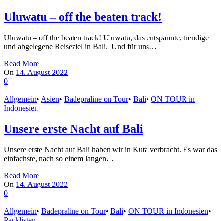
Uluwatu – off the beaten track!
Uluwatu – off the beaten track! Uluwatu, das entspannte, trendige
und abgelegene Reiseziel in Bali. Und für uns…
Read More
On
14. August 2022
0
Allgemein
•
Asien
•
Badepraline on Tour
•
Bali
•
ON TOUR in
Indonesien
Unsere erste Nacht auf Bali
Unsere erste Nacht auf Bali haben wir in Kuta verbracht. Es war das
einfachste, nach so einem langen…
Read More
On
14. August 2022
0
Allgemein
•
Badepraline on Tour
•
Bali
•
ON TOUR in Indonesien
•
Packlisten