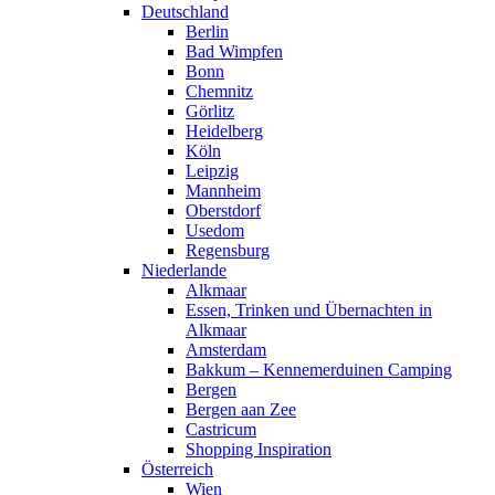
Deutschland
Berlin
Bad Wimpfen
Bonn
Chemnitz
Görlitz
Heidelberg
Köln
Leipzig
Mannheim
Oberstdorf
Usedom
Regensburg
Niederlande
Alkmaar
Essen, Trinken und Übernachten in
Alkmaar
Amsterdam
Bakkum – Kennemerduinen Camping
Bergen
Bergen aan Zee
Castricum
Shopping Inspiration
Österreich
Wien