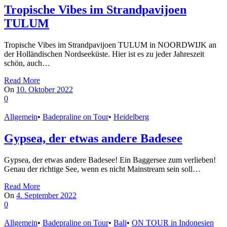
Tropische Vibes im Strandpavijoen
TULUM
Tropische Vibes im Strandpavijoen TULUM in NOORDWIJK an
der Holländischen Nordseeküste. Hier ist es zu jeder Jahreszeit
schön, auch…
Read More
On
10. Oktober 2022
0
Allgemein
•
Badepraline on Tour
•
Heidelberg
Gypsea, der etwas andere Badesee
Gypsea, der etwas andere Badesee! Ein Baggersee zum verlieben!
Genau der richtige See, wenn es nicht Mainstream sein soll…
Read More
On
4. September 2022
0
Allgemein
•
Badepraline on Tour
•
Bali
•
ON TOUR in Indonesien