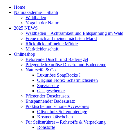
Home
Naturakademie – Shanti
Waldbaden
Yoga in der Natur
2025 NEWS
Waldbaden – Achtsamkeit und Entspannung im Wald
Freue mich auf meinen nächsten Markt
Rückblick auf meine Märkte
Marktleidenschaft
Onlineshop
Betörende Dusch- und Baderiegel
Pflegende luxuriöse Dusch- und Badecreme
Naturseife & Co.
Luxuriöse SoapRocks®
Original Florex Schafmilchseifen
Spezialseife
Gastgeschenke
Pflegender Duschzusatz
Entspannender Badezusatz
Praktische und schöne Accessoires
Olivenholz Seifenunterlage
Kosmetiktäschchen
Für Selbstrührer – Rohstoffe & Verpackung
Rohstoffe