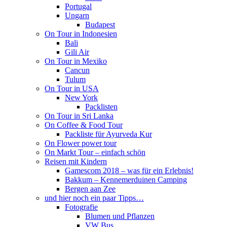
Portugal
Ungarn
Budapest
On Tour in Indonesien
Bali
Gili Air
On Tour in Mexiko
Cancun
Tulum
On Tour in USA
New York
Packlisten
On Tour in Sri Lanka
On Coffee & Food Tour
Packliste für Ayurveda Kur
On Flower power tour
On Markt Tour – einfach schön
Reisen mit Kindern
Gamescom 2018 – was für ein Erlebnis!
Bakkum – Kennemerduinen Camping
Bergen aan Zee
und hier noch ein paar Tipps…
Fotografie
Blumen und Pflanzen
VW Bus