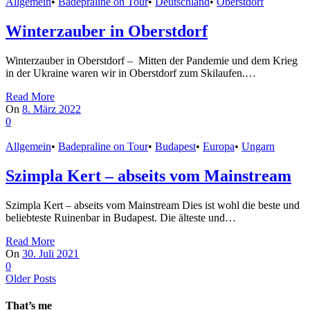
Allgemein
•
Badepraline on Tour
•
Deutschland
•
Oberstdorf
Winterzauber in Oberstdorf
Winterzauber in Oberstdorf – Mitten der Pandemie und dem Krieg
in der Ukraine waren wir in Oberstdorf zum Skilaufen.…
Read More
On
8. März 2022
0
Allgemein
•
Badepraline on Tour
•
Budapest
•
Europa
•
Ungarn
Szimpla Kert – abseits vom Mainstream
Szimpla Kert – abseits vom Mainstream Dies ist wohl die beste und
beliebteste Ruinenbar in Budapest. Die älteste und…
Read More
On
30. Juli 2021
0
Older Posts
That’s me