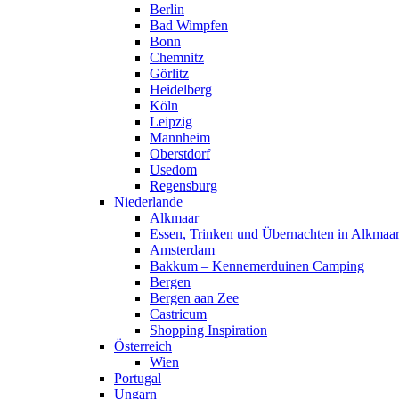
Berlin
Bad Wimpfen
Bonn
Chemnitz
Görlitz
Heidelberg
Köln
Leipzig
Mannheim
Oberstdorf
Usedom
Regensburg
Niederlande
Alkmaar
Essen, Trinken und Übernachten in Alkmaa
Amsterdam
Bakkum – Kennemerduinen Camping
Bergen
Bergen aan Zee
Castricum
Shopping Inspiration
Österreich
Wien
Portugal
Ungarn