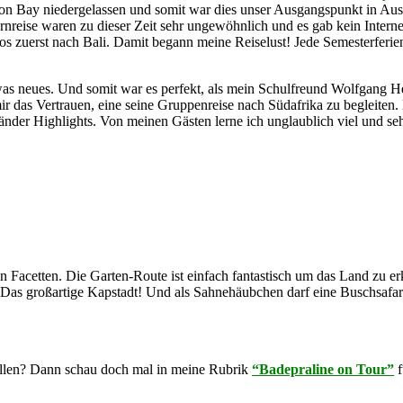
ron Bay niedergelassen und somit war dies unser Ausgangspunkt in Aust
ernreise waren zu dieser Zeit sehr ungewöhnlich und es gab kein Inter
 zuerst nach Bali. Damit begann meine Reiselust! Jede Semesterferien 
etwas neues. Und somit war es perfekt, als mein Schulfreund Wolfgang 
ir das Vertrauen, eine seine Gruppenreise nach Südafrika zu begleiten.
länder Highlights. Von meinen Gästen lerne ich unglaublich viel und s
n Facetten. Die Garten-Route ist einfach fantastisch um das Land zu e
e. Das großartige Kapstadt! Und als Sahnehäubchen darf eine Buschsa
llen? Dann schau doch mal in meine Rubrik
“Badepraline on Tour”