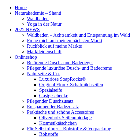
Home
Naturakademie – Shanti
Waldbaden
Yoga in der Natur
2025 NEWS
Waldbaden – Achtsamkeit und Entspannung im Wald
Freue mich auf meinen nächsten Markt
Rückblick auf meine Märkte
Marktleidenschaft
Onlineshop
Betörende Dusch- und Baderiegel
Pflegende luxuriöse Dusch- und Badecreme
Naturseife & Co.
Luxuriöse SoapRocks®
Original Florex Schafmilchseifen
Spezialseife
Gastgeschenke
Pflegender Duschzusatz
Entspannender Badezusatz
Praktische und schöne Accessoires
Olivenholz Seifenunterlage
Kosmetiktäschchen
Für Selbstrührer – Rohstoffe & Verpackung
Rohstoffe