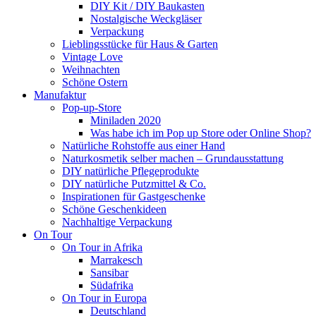
DIY Kit / DIY Baukasten
Nostalgische Weckgläser
Verpackung
Lieblingsstücke für Haus & Garten
Vintage Love
Weihnachten
Schöne Ostern
Manufaktur
Pop-up-Store
Miniladen 2020
Was habe ich im Pop up Store oder Online Shop?
Natürliche Rohstoffe aus einer Hand
Naturkosmetik selber machen – Grundausstattung
DIY natürliche Pflegeprodukte
DIY natürliche Putzmittel & Co.
Inspirationen für Gastgeschenke
Schöne Geschenkideen
Nachhaltige Verpackung
On Tour
On Tour in Afrika
Marrakesch
Sansibar
Südafrika
On Tour in Europa
Deutschland