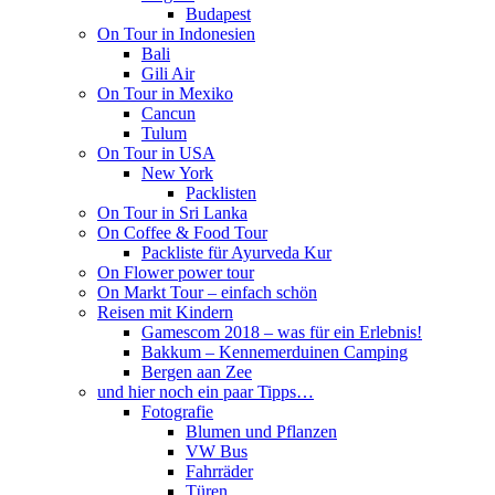
Budapest
On Tour in Indonesien
Bali
Gili Air
On Tour in Mexiko
Cancun
Tulum
On Tour in USA
New York
Packlisten
On Tour in Sri Lanka
On Coffee & Food Tour
Packliste für Ayurveda Kur
On Flower power tour
On Markt Tour – einfach schön
Reisen mit Kindern
Gamescom 2018 – was für ein Erlebnis!
Bakkum – Kennemerduinen Camping
Bergen aan Zee
und hier noch ein paar Tipps…
Fotografie
Blumen und Pflanzen
VW Bus
Fahrräder
Türen