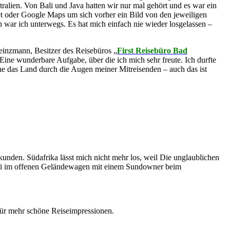
ralien. Von Bali und Java hatten wir nur mal gehört und es war ein
net oder Google Maps um sich vorher ein Bild von den jeweiligen
war ich unterwegs. Es hat mich einfach nie wieder losgelassen –
Heinzmann, Besitzer des Reisebüros „
First Reisebüro Bad
 Eine wunderbare Aufgabe, über die ich mich sehr freute. Ich durfte
ehe das Land durch die Augen meiner Mitreisenden – auch das ist
rkunden.
Südafrika lässt mich nicht mehr los, weil Die unglaublichen
fari im offenen Geländewagen mit einem Sundowner beim
für mehr schöne Reiseimpressionen.