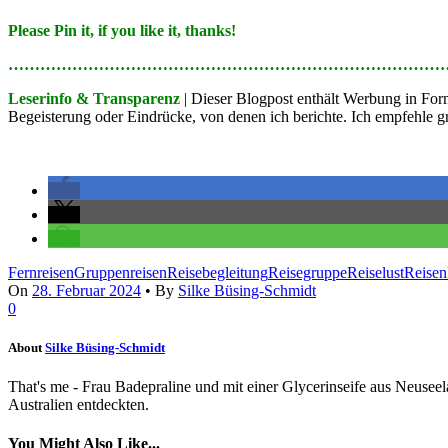
Please Pin it, if you like it, thanks!
………………………………………………………………………
Leserinfo & Transparenz
| Dieser Blogpost enthält Werbung in Fo
Begeisterung oder Eindrücke, von denen ich berichte. Ich empfehle gru
Fernreisen
Gruppenreisen
Reisebegleitung
Reisegruppe
Reiselust
Reisen
On
28. Februar 2024
•
By
Silke Büsing-Schmidt
0
About
Silke Büsing-Schmidt
That's me - Frau Badepraline und mit einer Glycerinseife aus Neusee
Australien entdeckten.
You Might Also Like...