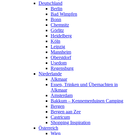
Deutschland
Berlin
Bad Wimpfen
Bonn
Chemnitz
Görlitz
Heidelberg
Köln
Leipzig
Mannheim
Oberstdorf
Usedom
Regensburg
Niederlande
Alkmaar
Essen, Trinken und Übernachten in
Alkmaar
Amsterdam
Bakkum – Kennemerduinen Camping
Bergen
Bergen aan Zee
Castricum
Shopping Inspiration
Österreich
Wien