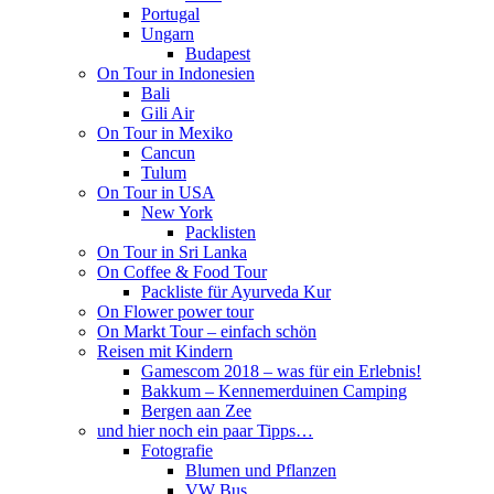
Portugal
Ungarn
Budapest
On Tour in Indonesien
Bali
Gili Air
On Tour in Mexiko
Cancun
Tulum
On Tour in USA
New York
Packlisten
On Tour in Sri Lanka
On Coffee & Food Tour
Packliste für Ayurveda Kur
On Flower power tour
On Markt Tour – einfach schön
Reisen mit Kindern
Gamescom 2018 – was für ein Erlebnis!
Bakkum – Kennemerduinen Camping
Bergen aan Zee
und hier noch ein paar Tipps…
Fotografie
Blumen und Pflanzen
VW Bus