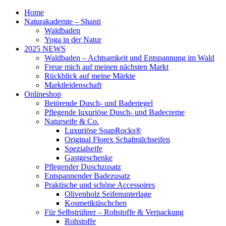
Home
Naturakademie – Shanti
Waldbaden
Yoga in der Natur
2025 NEWS
Waldbaden – Achtsamkeit und Entspannung im Wald
Freue mich auf meinen nächsten Markt
Rückblick auf meine Märkte
Marktleidenschaft
Onlineshop
Betörende Dusch- und Baderiegel
Pflegende luxuriöse Dusch- und Badecreme
Naturseife & Co.
Luxuriöse SoapRocks®
Original Florex Schafmilchseifen
Spezialseife
Gastgeschenke
Pflegender Duschzusatz
Entspannender Badezusatz
Praktische und schöne Accessoires
Olivenholz Seifenunterlage
Kosmetiktäschchen
Für Selbstrührer – Rohstoffe & Verpackung
Rohstoffe