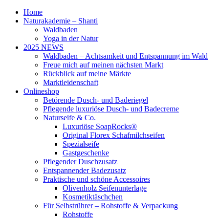
Home
Naturakademie – Shanti
Waldbaden
Yoga in der Natur
2025 NEWS
Waldbaden – Achtsamkeit und Entspannung im Wald
Freue mich auf meinen nächsten Markt
Rückblick auf meine Märkte
Marktleidenschaft
Onlineshop
Betörende Dusch- und Baderiegel
Pflegende luxuriöse Dusch- und Badecreme
Naturseife & Co.
Luxuriöse SoapRocks®
Original Florex Schafmilchseifen
Spezialseife
Gastgeschenke
Pflegender Duschzusatz
Entspannender Badezusatz
Praktische und schöne Accessoires
Olivenholz Seifenunterlage
Kosmetiktäschchen
Für Selbstrührer – Rohstoffe & Verpackung
Rohstoffe