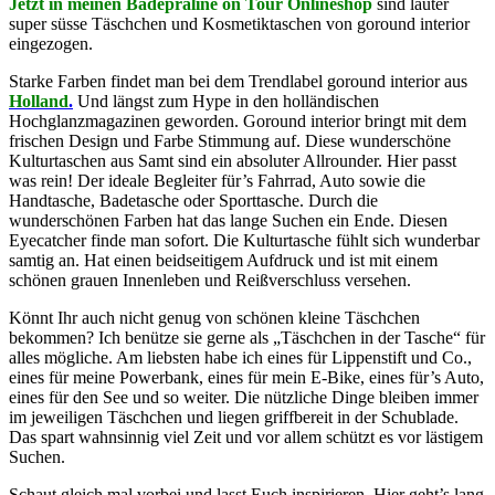
Jetzt in meinen Badepraline on Tour Onlineshop
sind lauter
super süsse Täschchen und Kosmetiktaschen von goround interior
eingezogen.
Starke Farben findet man bei dem T
rendlabel goround interior aus
Holland
.
Und längst zum Hype in den holländischen
Hochglanzmagazinen geworden. Goround interior bringt mit dem
frischen Design und Farbe Stimmung auf. Diese wunderschöne
Kulturtaschen aus Samt sind ein absoluter Allrounder. Hier passt
was rein! Der ideale Begleiter für’s Fahrrad, Auto sowie die
Handtasche, Badetasche oder Sporttasche. Durch die
wunderschönen Farben hat das lange Suchen ein Ende. Diesen
Eyecatcher finde man sofort. Die Kulturtasche fühlt sich wunderbar
samtig an. Hat einen beidseitigem Aufdruck und ist mit einem
schönen grauen Innenleben und Reißverschluss versehen.
Könnt Ihr auch nicht genug von schönen kleine Täschchen
bekommen? Ich benütze sie gerne als „Täschchen in der Tasche“ für
alles mögliche. Am liebsten habe ich eines für Lippenstift und Co.,
eines für meine Powerbank, eines für mein E-Bike, eines für’s Auto,
eines für den See und so weiter. Die nützliche Dinge bleiben immer
im jeweiligen Täschchen und liegen griffbereit in der Schublade.
Das spart wahnsinnig viel Zeit und vor allem schützt es vor lästigem
Suchen.
Schaut gleich mal vorbei und lasst Euch inspirieren. Hier geht’s lang