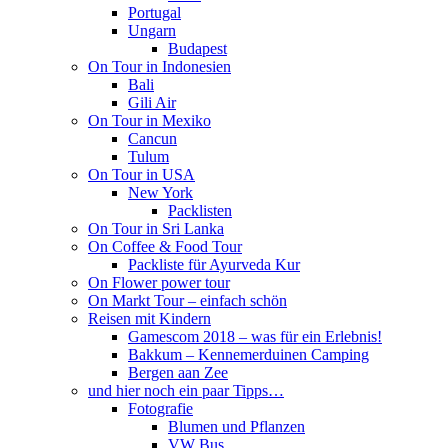
Portugal
Ungarn
Budapest
On Tour in Indonesien
Bali
Gili Air
On Tour in Mexiko
Cancun
Tulum
On Tour in USA
New York
Packlisten
On Tour in Sri Lanka
On Coffee & Food Tour
Packliste für Ayurveda Kur
On Flower power tour
On Markt Tour – einfach schön
Reisen mit Kindern
Gamescom 2018 – was für ein Erlebnis!
Bakkum – Kennemerduinen Camping
Bergen aan Zee
und hier noch ein paar Tipps…
Fotografie
Blumen und Pflanzen
VW Bus