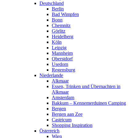
Deutschland
Berlin
Bad Wimpfen
Bonn
Chemnitz
Görlitz
Heidelberg
Köln
Leipzig
Mannheim
Oberstdorf
Usedom
Regensburg
Niederlande
Alkmaar
Essen, Trinken und Übernachten in
Alkmaar
Amsterdam
Bakkum – Kennemerduinen Camping
Bergen
Bergen aan Zee
Castricum
Shopping Inspiration
Österreich
Wien