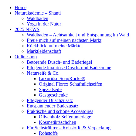
Home
Naturakademie – Shanti
Waldbaden
Yoga in der Natur
2025 NEWS
Waldbaden – Achtsamkeit und Entspannung im Wald
Freue mich auf meinen nächsten Markt
Rückblick auf meine Märkte
Marktleidenschaft
Onlineshop
Betörende Dusch- und Baderiegel
Pflegende luxuriöse Dusch- und Badecreme
Naturseife & Co.
Luxuriöse SoapRocks®
Original Florex Schafmilchseifen
Spezialseife
Gastgeschenke
Pflegender Duschzusatz
Entspannender Badezusatz
Praktische und schöne Accessoires
Olivenholz Seifenunterlage
Kosmetiktäschchen
Für Selbstrührer – Rohstoffe & Verpackung
Rohstoffe