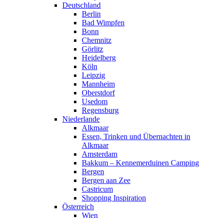
Deutschland
Berlin
Bad Wimpfen
Bonn
Chemnitz
Görlitz
Heidelberg
Köln
Leipzig
Mannheim
Oberstdorf
Usedom
Regensburg
Niederlande
Alkmaar
Essen, Trinken und Übernachten in
Alkmaar
Amsterdam
Bakkum – Kennemerduinen Camping
Bergen
Bergen aan Zee
Castricum
Shopping Inspiration
Österreich
Wien