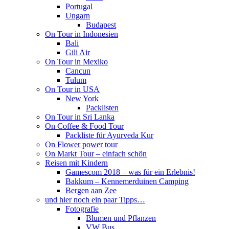
Portugal
Ungarn
Budapest
On Tour in Indonesien
Bali
Gili Air
On Tour in Mexiko
Cancun
Tulum
On Tour in USA
New York
Packlisten
On Tour in Sri Lanka
On Coffee & Food Tour
Packliste für Ayurveda Kur
On Flower power tour
On Markt Tour – einfach schön
Reisen mit Kindern
Gamescom 2018 – was für ein Erlebnis!
Bakkum – Kennemerduinen Camping
Bergen aan Zee
und hier noch ein paar Tipps…
Fotografie
Blumen und Pflanzen
VW Bus