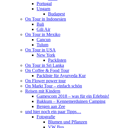
Portugal
Ungarn
Budapest
On Tour in Indonesien
Bali
Gili Air
On Tour in Mexiko
Cancun
Tulum
On Tour in USA
New York
Packlisten
On Tour in Sri Lanka
On Coffee & Food Tour
Packliste für Ayurveda Kur
On Flower power tour
On Markt Tour – einfach schön
Reisen mit Kindern
Gamescom 2018 – was für ein Erlebnis!
Bakkum – Kennemerduinen Camping
Bergen aan Zee
und hier noch ein paar Tipps…
Fotografie
Blumen und Pflanzen
VW Bus