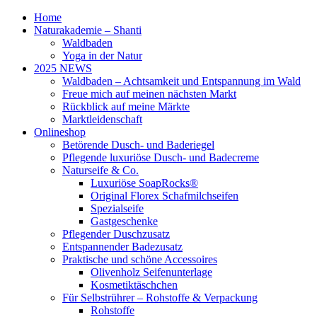
Home
Naturakademie – Shanti
Waldbaden
Yoga in der Natur
2025 NEWS
Waldbaden – Achtsamkeit und Entspannung im Wald
Freue mich auf meinen nächsten Markt
Rückblick auf meine Märkte
Marktleidenschaft
Onlineshop
Betörende Dusch- und Baderiegel
Pflegende luxuriöse Dusch- und Badecreme
Naturseife & Co.
Luxuriöse SoapRocks®
Original Florex Schafmilchseifen
Spezialseife
Gastgeschenke
Pflegender Duschzusatz
Entspannender Badezusatz
Praktische und schöne Accessoires
Olivenholz Seifenunterlage
Kosmetiktäschchen
Für Selbstrührer – Rohstoffe & Verpackung
Rohstoffe