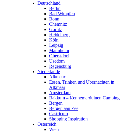
Deutschland
Berlin
Bad Wimpfen
Bonn
Chemnitz
Görlitz
Heidelberg
Köln
Leipzig
Mannheim
Oberstdorf
Usedom
Regensburg
Niederlande
Alkmaar
Essen, Trinken und Übernachten in
Alkmaar
Amsterdam
Bakkum – Kennemerduinen Camping
Bergen
Bergen aan Zee
Castricum
Shopping Inspiration
Österreich
Wien