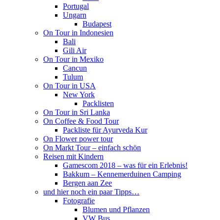
Portugal
Ungarn
Budapest
On Tour in Indonesien
Bali
Gili Air
On Tour in Mexiko
Cancun
Tulum
On Tour in USA
New York
Packlisten
On Tour in Sri Lanka
On Coffee & Food Tour
Packliste für Ayurveda Kur
On Flower power tour
On Markt Tour – einfach schön
Reisen mit Kindern
Gamescom 2018 – was für ein Erlebnis!
Bakkum – Kennemerduinen Camping
Bergen aan Zee
und hier noch ein paar Tipps…
Fotografie
Blumen und Pflanzen
VW Bus