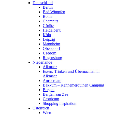
Deutschland
Berlin
Bad Wimpfen
Bonn
Chemnitz
Görlitz
Heidelberg
Köln
Leipzig
Mannheim
Oberstdorf
Usedom
Regensburg
Niederlande
Alkmaar
Essen, Trinken und Übernachten in
Alkmaar
Amsterdam
Bakkum – Kennemerduinen Camping
Bergen
Bergen aan Zee
Castricum
Shopping Inspiration
Österreich
Wien