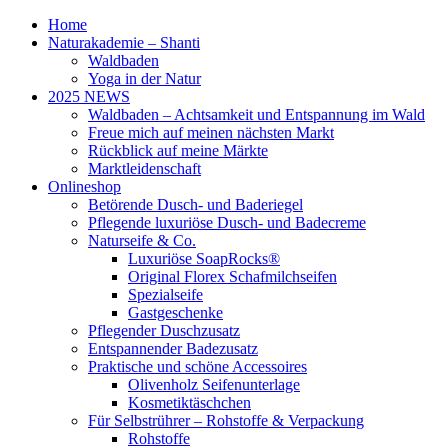
Home
Naturakademie – Shanti
Waldbaden
Yoga in der Natur
2025 NEWS
Waldbaden – Achtsamkeit und Entspannung im Wald
Freue mich auf meinen nächsten Markt
Rückblick auf meine Märkte
Marktleidenschaft
Onlineshop
Betörende Dusch- und Baderiegel
Pflegende luxuriöse Dusch- und Badecreme
Naturseife & Co.
Luxuriöse SoapRocks®
Original Florex Schafmilchseifen
Spezialseife
Gastgeschenke
Pflegender Duschzusatz
Entspannender Badezusatz
Praktische und schöne Accessoires
Olivenholz Seifenunterlage
Kosmetiktäschchen
Für Selbstrührer – Rohstoffe & Verpackung
Rohstoffe