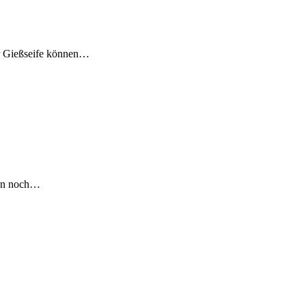
er Gießseife können…
hen noch…