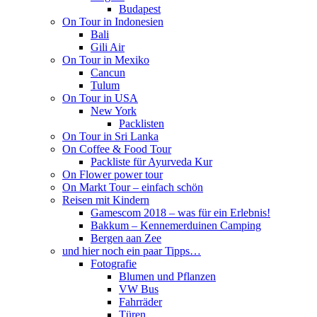
Budapest
On Tour in Indonesien
Bali
Gili Air
On Tour in Mexiko
Cancun
Tulum
On Tour in USA
New York
Packlisten
On Tour in Sri Lanka
On Coffee & Food Tour
Packliste für Ayurveda Kur
On Flower power tour
On Markt Tour – einfach schön
Reisen mit Kindern
Gamescom 2018 – was für ein Erlebnis!
Bakkum – Kennemerduinen Camping
Bergen aan Zee
und hier noch ein paar Tipps…
Fotografie
Blumen und Pflanzen
VW Bus
Fahrräder
Türen