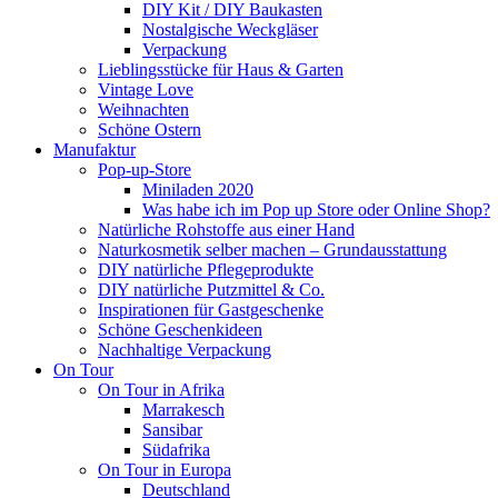
DIY Kit / DIY Baukasten
Nostalgische Weckgläser
Verpackung
Lieblingsstücke für Haus & Garten
Vintage Love
Weihnachten
Schöne Ostern
Manufaktur
Pop-up-Store
Miniladen 2020
Was habe ich im Pop up Store oder Online Shop?
Natürliche Rohstoffe aus einer Hand
Naturkosmetik selber machen – Grundausstattung
DIY natürliche Pflegeprodukte
DIY natürliche Putzmittel & Co.
Inspirationen für Gastgeschenke
Schöne Geschenkideen
Nachhaltige Verpackung
On Tour
On Tour in Afrika
Marrakesch
Sansibar
Südafrika
On Tour in Europa
Deutschland