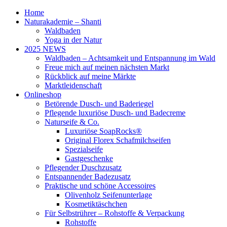
Home
Naturakademie – Shanti
Waldbaden
Yoga in der Natur
2025 NEWS
Waldbaden – Achtsamkeit und Entspannung im Wald
Freue mich auf meinen nächsten Markt
Rückblick auf meine Märkte
Marktleidenschaft
Onlineshop
Betörende Dusch- und Baderiegel
Pflegende luxuriöse Dusch- und Badecreme
Naturseife & Co.
Luxuriöse SoapRocks®
Original Florex Schafmilchseifen
Spezialseife
Gastgeschenke
Pflegender Duschzusatz
Entspannender Badezusatz
Praktische und schöne Accessoires
Olivenholz Seifenunterlage
Kosmetiktäschchen
Für Selbstrührer – Rohstoffe & Verpackung
Rohstoffe