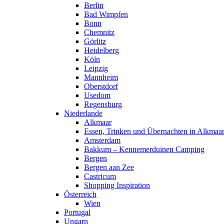
Berlin
Bad Wimpfen
Bonn
Chemnitz
Görlitz
Heidelberg
Köln
Leipzig
Mannheim
Oberstdorf
Usedom
Regensburg
Niederlande
Alkmaar
Essen, Trinken und Übernachten in Alkmaa
Amsterdam
Bakkum – Kennemerduinen Camping
Bergen
Bergen aan Zee
Castricum
Shopping Inspiration
Österreich
Wien
Portugal
Ungarn