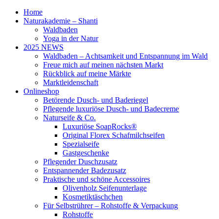
Home
Naturakademie – Shanti
Waldbaden
Yoga in der Natur
2025 NEWS
Waldbaden – Achtsamkeit und Entspannung im Wald
Freue mich auf meinen nächsten Markt
Rückblick auf meine Märkte
Marktleidenschaft
Onlineshop
Betörende Dusch- und Baderiegel
Pflegende luxuriöse Dusch- und Badecreme
Naturseife & Co.
Luxuriöse SoapRocks®
Original Florex Schafmilchseifen
Spezialseife
Gastgeschenke
Pflegender Duschzusatz
Entspannender Badezusatz
Praktische und schöne Accessoires
Olivenholz Seifenunterlage
Kosmetiktäschchen
Für Selbstrührer – Rohstoffe & Verpackung
Rohstoffe