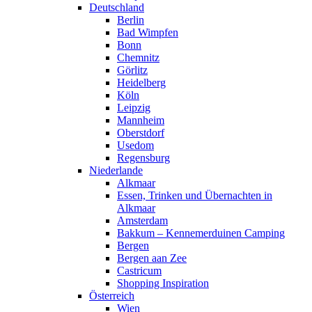
Deutschland
Berlin
Bad Wimpfen
Bonn
Chemnitz
Görlitz
Heidelberg
Köln
Leipzig
Mannheim
Oberstdorf
Usedom
Regensburg
Niederlande
Alkmaar
Essen, Trinken und Übernachten in
Alkmaar
Amsterdam
Bakkum – Kennemerduinen Camping
Bergen
Bergen aan Zee
Castricum
Shopping Inspiration
Österreich
Wien