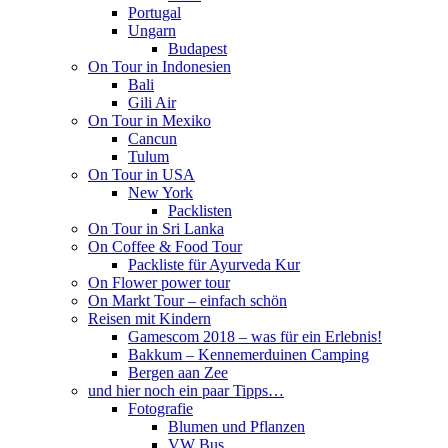
Portugal
Ungarn
Budapest
On Tour in Indonesien
Bali
Gili Air
On Tour in Mexiko
Cancun
Tulum
On Tour in USA
New York
Packlisten
On Tour in Sri Lanka
On Coffee & Food Tour
Packliste für Ayurveda Kur
On Flower power tour
On Markt Tour – einfach schön
Reisen mit Kindern
Gamescom 2018 – was für ein Erlebnis!
Bakkum – Kennemerduinen Camping
Bergen aan Zee
und hier noch ein paar Tipps…
Fotografie
Blumen und Pflanzen
VW Bus