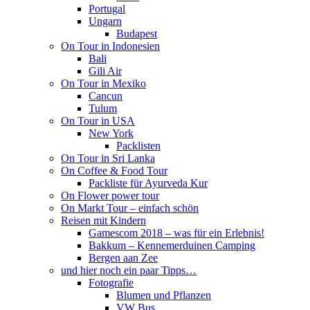
Portugal
Ungarn
Budapest
On Tour in Indonesien
Bali
Gili Air
On Tour in Mexiko
Cancun
Tulum
On Tour in USA
New York
Packlisten
On Tour in Sri Lanka
On Coffee & Food Tour
Packliste für Ayurveda Kur
On Flower power tour
On Markt Tour – einfach schön
Reisen mit Kindern
Gamescom 2018 – was für ein Erlebnis!
Bakkum – Kennemerduinen Camping
Bergen aan Zee
und hier noch ein paar Tipps…
Fotografie
Blumen und Pflanzen
VW Bus