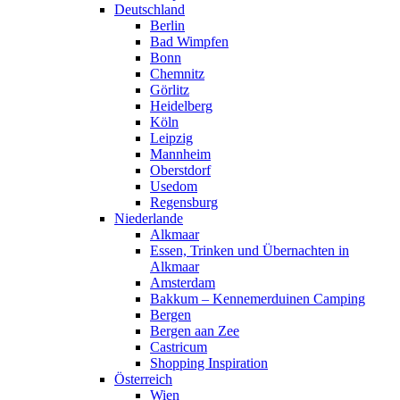
Deutschland
Berlin
Bad Wimpfen
Bonn
Chemnitz
Görlitz
Heidelberg
Köln
Leipzig
Mannheim
Oberstdorf
Usedom
Regensburg
Niederlande
Alkmaar
Essen, Trinken und Übernachten in
Alkmaar
Amsterdam
Bakkum – Kennemerduinen Camping
Bergen
Bergen aan Zee
Castricum
Shopping Inspiration
Österreich
Wien