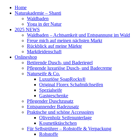
Home
Naturakademie – Shanti
Waldbaden
Yoga in der Natur
2025 NEWS
Waldbaden – Achtsamkeit und Entspannung im Wald
Freue mich auf meinen nächsten Markt
Rückblick auf meine Märkte
Marktleidenschaft
Onlineshop
Betörende Dusch- und Baderiegel
Pflegende luxuriöse Dusch- und Badecreme
Naturseife & Co.
Luxuriöse SoapRocks®
Original Florex Schafmilchseifen
Spezialseife
Gastgeschenke
Pflegender Duschzusatz
Entspannender Badezusatz
Praktische und schöne Accessoires
Olivenholz Seifenunterlage
Kosmetiktäschchen
Für Selbstrührer – Rohstoffe & Verpackung
Rohstoffe