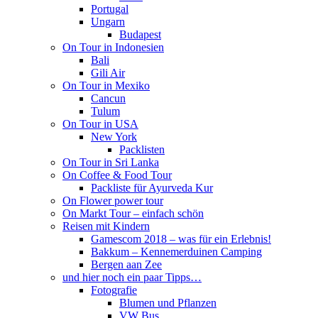
Portugal
Ungarn
Budapest
On Tour in Indonesien
Bali
Gili Air
On Tour in Mexiko
Cancun
Tulum
On Tour in USA
New York
Packlisten
On Tour in Sri Lanka
On Coffee & Food Tour
Packliste für Ayurveda Kur
On Flower power tour
On Markt Tour – einfach schön
Reisen mit Kindern
Gamescom 2018 – was für ein Erlebnis!
Bakkum – Kennemerduinen Camping
Bergen aan Zee
und hier noch ein paar Tipps…
Fotografie
Blumen und Pflanzen
VW Bus