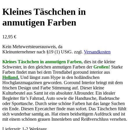
Kleines Täschchen in
anmutigen Farben
12,95
€
Kein Mehrwertsteuerausweis, da
Kleinunternehmer nach §19 (1) UStG.
zzgl.
Versandkosten
Kleines Täschchen in anmutigen Farben,
dies ist die kleine
Schwester, in den gleichen anmutigen Farben der
Großen!
Starke
Farben findet man bei dem T
rendlabel goround interior aus
Holland.
Und längst zum Hype in den holländischen
Hochglanzmagazinen geworden. Goround Interior bringt mit dem
frischen Design und Farbe Stimmung auf. Dieser kleine
Kulturbeutel aus Samt ist ein absoluter Allrounder. Ein idealer
Begleiter für’s Fahrrad, Auto sowie die Handtasche, Badetasche
oder Sporttasche. Durch seine schöne Farben hat das lange Suchen
ein Ende. Diesen Eyecatcher finde man sofort. Das Täschchen fühlt
sich wunderbar samtig an. Hat einen beidseitigem Aufdruck und ist
mit einem schönen grauen Innenleben und Reißverschluss versehen.
Lieferzeit: 1-2 Werktage