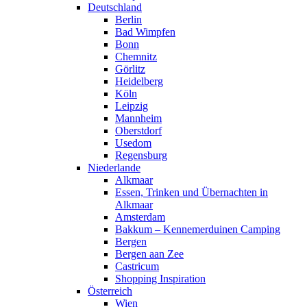
Deutschland
Berlin
Bad Wimpfen
Bonn
Chemnitz
Görlitz
Heidelberg
Köln
Leipzig
Mannheim
Oberstdorf
Usedom
Regensburg
Niederlande
Alkmaar
Essen, Trinken und Übernachten in
Alkmaar
Amsterdam
Bakkum – Kennemerduinen Camping
Bergen
Bergen aan Zee
Castricum
Shopping Inspiration
Österreich
Wien