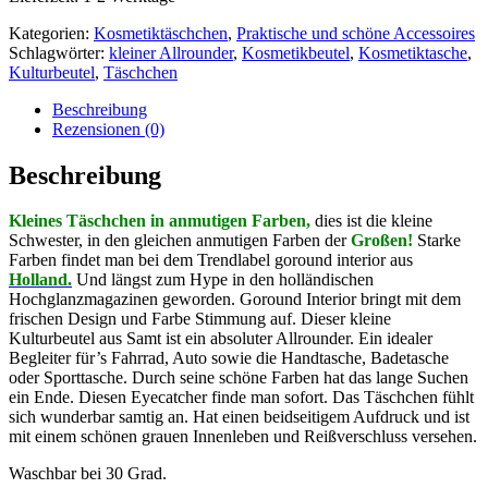
Kategorien:
Kosmetiktäschchen
,
Praktische und schöne Accessoires
Schlagwörter:
kleiner Allrounder
,
Kosmetikbeutel
,
Kosmetiktasche
,
Kulturbeutel
,
Täschchen
Beschreibung
Rezensionen (0)
Beschreibung
Kleines Täschchen in anmutigen Farben,
dies ist die kleine
Schwester, in den gleichen anmutigen Farben der
Großen!
Starke
Farben findet man bei dem T
rendlabel goround interior aus
Holland.
Und längst zum Hype in den holländischen
Hochglanzmagazinen geworden. Goround Interior bringt mit dem
frischen Design und Farbe Stimmung auf. Dieser kleine
Kulturbeutel aus Samt ist ein absoluter Allrounder. Ein idealer
Begleiter für’s Fahrrad, Auto sowie die Handtasche, Badetasche
oder Sporttasche. Durch seine schöne Farben hat das lange Suchen
ein Ende. Diesen Eyecatcher finde man sofort. Das Täschchen fühlt
sich wunderbar samtig an. Hat einen beidseitigem Aufdruck und ist
mit einem schönen grauen Innenleben und Reißverschluss versehen.
Waschbar bei 30 Grad.