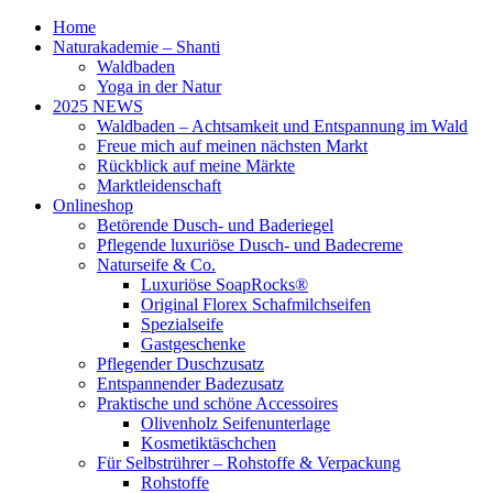
Home
Naturakademie – Shanti
Waldbaden
Yoga in der Natur
2025 NEWS
Waldbaden – Achtsamkeit und Entspannung im Wald
Freue mich auf meinen nächsten Markt
Rückblick auf meine Märkte
Marktleidenschaft
Onlineshop
Betörende Dusch- und Baderiegel
Pflegende luxuriöse Dusch- und Badecreme
Naturseife & Co.
Luxuriöse SoapRocks®
Original Florex Schafmilchseifen
Spezialseife
Gastgeschenke
Pflegender Duschzusatz
Entspannender Badezusatz
Praktische und schöne Accessoires
Olivenholz Seifenunterlage
Kosmetiktäschchen
Für Selbstrührer – Rohstoffe & Verpackung
Rohstoffe