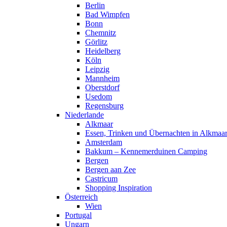
Berlin
Bad Wimpfen
Bonn
Chemnitz
Görlitz
Heidelberg
Köln
Leipzig
Mannheim
Oberstdorf
Usedom
Regensburg
Niederlande
Alkmaar
Essen, Trinken und Übernachten in Alkmaa
Amsterdam
Bakkum – Kennemerduinen Camping
Bergen
Bergen aan Zee
Castricum
Shopping Inspiration
Österreich
Wien
Portugal
Ungarn