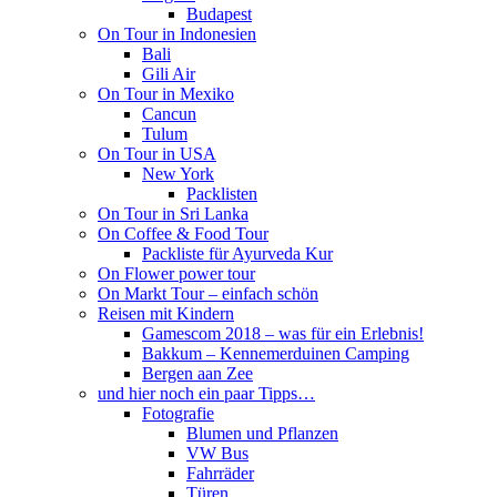
Budapest
On Tour in Indonesien
Bali
Gili Air
On Tour in Mexiko
Cancun
Tulum
On Tour in USA
New York
Packlisten
On Tour in Sri Lanka
On Coffee & Food Tour
Packliste für Ayurveda Kur
On Flower power tour
On Markt Tour – einfach schön
Reisen mit Kindern
Gamescom 2018 – was für ein Erlebnis!
Bakkum – Kennemerduinen Camping
Bergen aan Zee
und hier noch ein paar Tipps…
Fotografie
Blumen und Pflanzen
VW Bus
Fahrräder
Türen