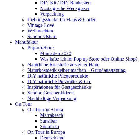
DIY Kit / DIY Baukasten
Nostalgische Weckgläser
Verpackung
Lieblingsstücke für Haus & Garten
Vintage Love
Weihnachten
Schöne Ostern
Manufaktur
Pop-up-Store
Miniladen 2020
Was habe ich im Pop up Store oder Online Shop?
Natürliche Rohstoffe aus einer Hand
Naturkosmetik selber machen – Grundausstattung
DIY natürliche Pflegeprodukte
DIY natürliche Putzmittel & Co.
Inspirationen für Gastgeschenke
Schöne Geschenkideen
Nachhaltige Verpackung
On Tour
On Tour in Afrika
Marrakesch
Sansibar
Südafrika
On Tour in Europa
Deutschland