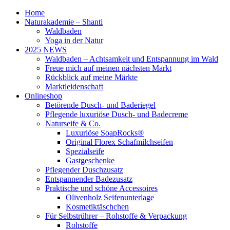
Home
Naturakademie – Shanti
Waldbaden
Yoga in der Natur
2025 NEWS
Waldbaden – Achtsamkeit und Entspannung im Wald
Freue mich auf meinen nächsten Markt
Rückblick auf meine Märkte
Marktleidenschaft
Onlineshop
Betörende Dusch- und Baderiegel
Pflegende luxuriöse Dusch- und Badecreme
Naturseife & Co.
Luxuriöse SoapRocks®
Original Florex Schafmilchseifen
Spezialseife
Gastgeschenke
Pflegender Duschzusatz
Entspannender Badezusatz
Praktische und schöne Accessoires
Olivenholz Seifenunterlage
Kosmetiktäschchen
Für Selbstrührer – Rohstoffe & Verpackung
Rohstoffe