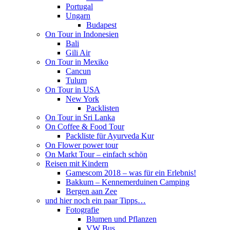
Portugal
Ungarn
Budapest
On Tour in Indonesien
Bali
Gili Air
On Tour in Mexiko
Cancun
Tulum
On Tour in USA
New York
Packlisten
On Tour in Sri Lanka
On Coffee & Food Tour
Packliste für Ayurveda Kur
On Flower power tour
On Markt Tour – einfach schön
Reisen mit Kindern
Gamescom 2018 – was für ein Erlebnis!
Bakkum – Kennemerduinen Camping
Bergen aan Zee
und hier noch ein paar Tipps…
Fotografie
Blumen und Pflanzen
VW Bus