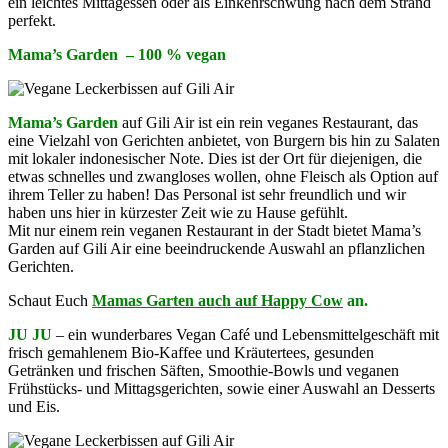
ein leichtes Mittagessen oder als Einkehrschwung nach dem Strand
perfekt.
Mama’s Garden – 100 % vegan
Mama’s Garden
auf Gili Air ist ein rein veganes Restaurant, das
eine Vielzahl von Gerichten anbietet, von Burgern bis hin zu Salaten
mit lokaler indonesischer Note. Dies ist der Ort für diejenigen, die
etwas schnelles und zwangloses wollen, ohne Fleisch als Option auf
ihrem Teller zu haben! Das Personal ist sehr freundlich und wir
haben uns hier in kürzester Zeit wie zu Hause gefühlt.
Mit nur einem rein veganen Restaurant in der Stadt bietet Mama’s
Garden auf Gili Air eine beeindruckende Auswahl an pflanzlichen
Gerichten.
Schaut Euch
Mamas Garten auch auf
Happy Cow
an.
JU JU
– ein wunderbares Vegan Café und Lebensmittelgeschäft mit
frisch gemahlenem Bio-Kaffee und Kräutertees, gesunden
Getränken und frischen Säften, Smoothie-Bowls und veganen
Frühstücks- und Mittagsgerichten, sowie einer Auswahl an Desserts
und Eis.