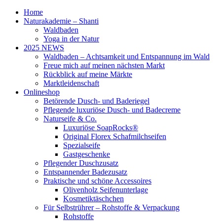
Home
Naturakademie – Shanti
Waldbaden
Yoga in der Natur
2025 NEWS
Waldbaden – Achtsamkeit und Entspannung im Wald
Freue mich auf meinen nächsten Markt
Rückblick auf meine Märkte
Marktleidenschaft
Onlineshop
Betörende Dusch- und Baderiegel
Pflegende luxuriöse Dusch- und Badecreme
Naturseife & Co.
Luxuriöse SoapRocks®
Original Florex Schafmilchseifen
Spezialseife
Gastgeschenke
Pflegender Duschzusatz
Entspannender Badezusatz
Praktische und schöne Accessoires
Olivenholz Seifenunterlage
Kosmetiktäschchen
Für Selbstrührer – Rohstoffe & Verpackung
Rohstoffe