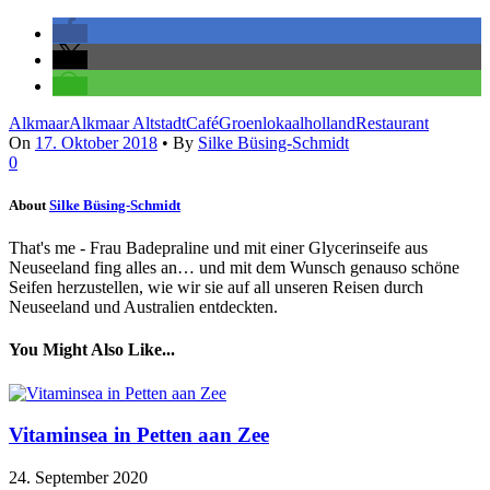
Alkmaar
Alkmaar Altstadt
Café
Groenlokaal
holland
Restaurant
On
17. Oktober 2018
•
By
Silke Büsing-Schmidt
0
About
Silke Büsing-Schmidt
That's me - Frau Badepraline und mit einer Glycerinseife aus
Neuseeland fing alles an… und mit dem Wunsch genauso schöne
Seifen herzustellen, wie wir sie auf all unseren Reisen durch
Neuseeland und Australien entdeckten.
You Might Also Like...
Vitaminsea in Petten aan Zee
24. September 2020