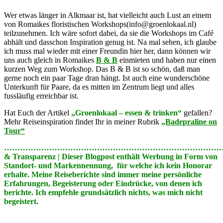
Wer etwas länger in Alkmaar ist, hat vielleicht auch Lust an einem
von Romaikes floristischen Workshops(info@groenlokaal.nl)
teilzunehmen. Ich wäre sofort dabei, da sie die Workshops im Café
abhält und dasschon Inspiration genug ist. Na mal sehen, ich glaube
ich muss mal wieder mit einer Freundin hier her, dann können wir
uns auch gleich in Romaikes
B & B
einmieten und haben nur einen
kurzen Weg zum Workshop. Das B & B ist so schön, daß man
gerne noch ein paar Tage dran hängt. Ist auch eine wunderschöne
Unterkunft für Paare, da es mitten im Zentrum liegt und alles
fussläufig erreichbar ist.
Hat Euch der Artikel
„Groenlokaal – essen & trinken“
gefallen?
Mehr Reiseinspiration findet Ihr in meiner Rubrik
„Badepraline on
Tour“
………………………………………………………………………………
& Transparenz | Dieser Blogpost enthält Werbung in Form von
Standort- und Markennennung, für welche ich kein Honorar
erhalte. Meine Reiseberichte sind immer meine persönliche
Erfahrungen, Begeisterung oder Eindrücke, von denen ich
berichte. Ich empfehle grundsätzlich nichts, was mich nicht
begeistert.