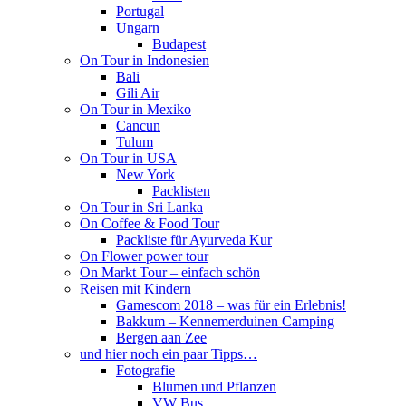
Portugal
Ungarn
Budapest
On Tour in Indonesien
Bali
Gili Air
On Tour in Mexiko
Cancun
Tulum
On Tour in USA
New York
Packlisten
On Tour in Sri Lanka
On Coffee & Food Tour
Packliste für Ayurveda Kur
On Flower power tour
On Markt Tour – einfach schön
Reisen mit Kindern
Gamescom 2018 – was für ein Erlebnis!
Bakkum – Kennemerduinen Camping
Bergen aan Zee
und hier noch ein paar Tipps…
Fotografie
Blumen und Pflanzen
VW Bus