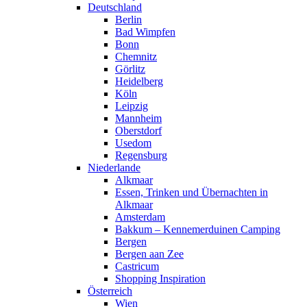
Deutschland
Berlin
Bad Wimpfen
Bonn
Chemnitz
Görlitz
Heidelberg
Köln
Leipzig
Mannheim
Oberstdorf
Usedom
Regensburg
Niederlande
Alkmaar
Essen, Trinken und Übernachten in
Alkmaar
Amsterdam
Bakkum – Kennemerduinen Camping
Bergen
Bergen aan Zee
Castricum
Shopping Inspiration
Österreich
Wien