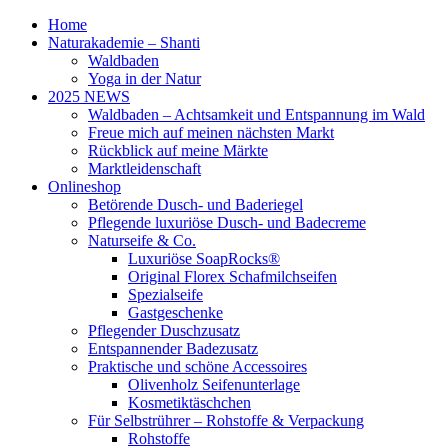
Home
Naturakademie – Shanti
Waldbaden
Yoga in der Natur
2025 NEWS
Waldbaden – Achtsamkeit und Entspannung im Wald
Freue mich auf meinen nächsten Markt
Rückblick auf meine Märkte
Marktleidenschaft
Onlineshop
Betörende Dusch- und Baderiegel
Pflegende luxuriöse Dusch- und Badecreme
Naturseife & Co.
Luxuriöse SoapRocks®
Original Florex Schafmilchseifen
Spezialseife
Gastgeschenke
Pflegender Duschzusatz
Entspannender Badezusatz
Praktische und schöne Accessoires
Olivenholz Seifenunterlage
Kosmetiktäschchen
Für Selbstrührer – Rohstoffe & Verpackung
Rohstoffe