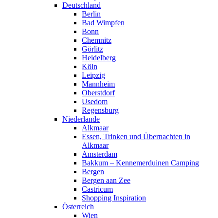
Deutschland
Berlin
Bad Wimpfen
Bonn
Chemnitz
Görlitz
Heidelberg
Köln
Leipzig
Mannheim
Oberstdorf
Usedom
Regensburg
Niederlande
Alkmaar
Essen, Trinken und Übernachten in
Alkmaar
Amsterdam
Bakkum – Kennemerduinen Camping
Bergen
Bergen aan Zee
Castricum
Shopping Inspiration
Österreich
Wien