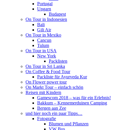
Portugal
Ungarn
Budapest
On Tour in Indonesien
Bali
Gili Air
On Tour in Mexiko
Cancun
Tulum
On Tour in USA
New York
Packlisten
On Tour in Sri Lanka
On Coffee & Food Tour
Packliste für Ayurveda Kur
On Flower power tour
On Markt Tour – einfach schön
Reisen mit Kindern
Gamescom 2018 – was für ein Erlebnis!
Bakkum – Kennemerduinen Camping
Bergen aan Zee
und hier noch ein paar Tipps…
Fotografie
Blumen und Pflanzen
VW Bus