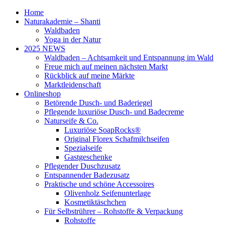
Home
Naturakademie – Shanti
Waldbaden
Yoga in der Natur
2025 NEWS
Waldbaden – Achtsamkeit und Entspannung im Wald
Freue mich auf meinen nächsten Markt
Rückblick auf meine Märkte
Marktleidenschaft
Onlineshop
Betörende Dusch- und Baderiegel
Pflegende luxuriöse Dusch- und Badecreme
Naturseife & Co.
Luxuriöse SoapRocks®
Original Florex Schafmilchseifen
Spezialseife
Gastgeschenke
Pflegender Duschzusatz
Entspannender Badezusatz
Praktische und schöne Accessoires
Olivenholz Seifenunterlage
Kosmetiktäschchen
Für Selbstrührer – Rohstoffe & Verpackung
Rohstoffe