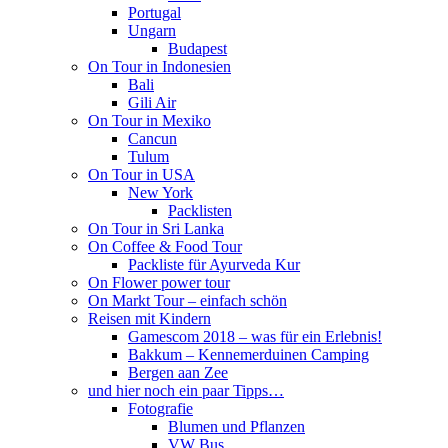
Portugal
Ungarn
Budapest
On Tour in Indonesien
Bali
Gili Air
On Tour in Mexiko
Cancun
Tulum
On Tour in USA
New York
Packlisten
On Tour in Sri Lanka
On Coffee & Food Tour
Packliste für Ayurveda Kur
On Flower power tour
On Markt Tour – einfach schön
Reisen mit Kindern
Gamescom 2018 – was für ein Erlebnis!
Bakkum – Kennemerduinen Camping
Bergen aan Zee
und hier noch ein paar Tipps…
Fotografie
Blumen und Pflanzen
VW Bus