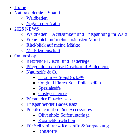
Home
Naturakademie – Shanti
Waldbaden
Yoga in der Natur
2025 NEWS
Waldbaden – Achtsamkeit und Entspannung im Wald
Freue mich auf meinen nächsten Markt
Rückblick auf meine Märkte
Marktleidenschaft
Onlineshop
Betörende Dusch- und Baderiegel
Pflegende luxuriöse Dusch- und Badecreme
Naturseife & Co.
Luxuriöse SoapRocks®
Original Florex Schafmilchseifen
Spezialseife
Gastgeschenke
Pflegender Duschzusatz
Entspannender Badezusatz
Praktische und schöne Accessoires
Olivenholz Seifenunterlage
Kosmetiktäschchen
Für Selbstrührer – Rohstoffe & Verpackung
Rohstoffe