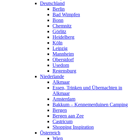
Deutschland
Berlin
Bad Wimpfen
Bonn
Chemnitz
Görlitz
Heidelberg
Köln
Leipzig
Mannheim
Oberstdorf
Usedom
Regensburg
Niederlande
Alkmaar
Essen, Trinken und Übernachten in
Alkmaar
Amsterdam
Bakkum – Kennemerduinen Camping
Bergen
Bergen aan Zee
Castricum
Shopping Inspiration
Österreich
Wien