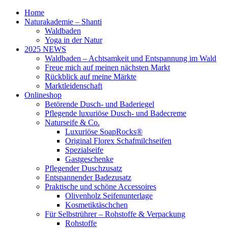
Home
Naturakademie – Shanti
Waldbaden
Yoga in der Natur
2025 NEWS
Waldbaden – Achtsamkeit und Entspannung im Wald
Freue mich auf meinen nächsten Markt
Rückblick auf meine Märkte
Marktleidenschaft
Onlineshop
Betörende Dusch- und Baderiegel
Pflegende luxuriöse Dusch- und Badecreme
Naturseife & Co.
Luxuriöse SoapRocks®
Original Florex Schafmilchseifen
Spezialseife
Gastgeschenke
Pflegender Duschzusatz
Entspannender Badezusatz
Praktische und schöne Accessoires
Olivenholz Seifenunterlage
Kosmetiktäschchen
Für Selbstrührer – Rohstoffe & Verpackung
Rohstoffe