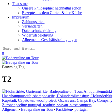
That’s me
Unsere Philosophie: nachhaltig schön!
Rezepte aus dem Garten & der Küche
Impressum
Zahlungsarten
Versandarten
Datenschutzerklärung
Widerrufsbelehrung
Allgemeine Geschäftsbedingungen
0
Browsing Tag:
T2
Allgemein
•
Badepraline on Tour
•
Packlisten
•
portugal