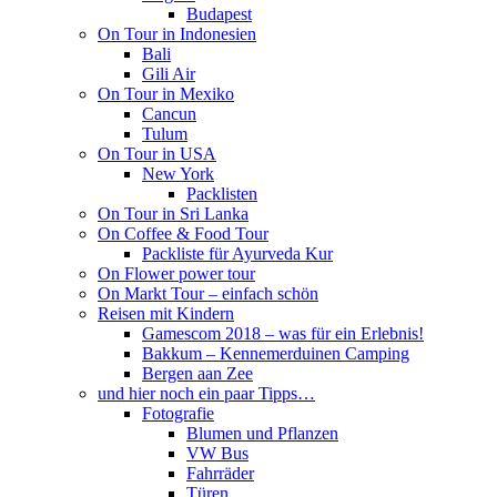
Budapest
On Tour in Indonesien
Bali
Gili Air
On Tour in Mexiko
Cancun
Tulum
On Tour in USA
New York
Packlisten
On Tour in Sri Lanka
On Coffee & Food Tour
Packliste für Ayurveda Kur
On Flower power tour
On Markt Tour – einfach schön
Reisen mit Kindern
Gamescom 2018 – was für ein Erlebnis!
Bakkum – Kennemerduinen Camping
Bergen aan Zee
und hier noch ein paar Tipps…
Fotografie
Blumen und Pflanzen
VW Bus
Fahrräder
Türen