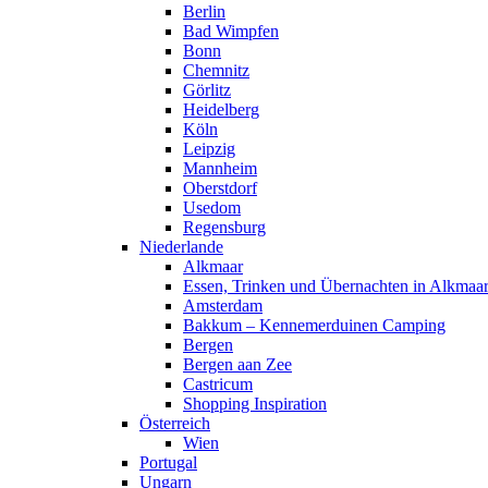
Berlin
Bad Wimpfen
Bonn
Chemnitz
Görlitz
Heidelberg
Köln
Leipzig
Mannheim
Oberstdorf
Usedom
Regensburg
Niederlande
Alkmaar
Essen, Trinken und Übernachten in Alkmaa
Amsterdam
Bakkum – Kennemerduinen Camping
Bergen
Bergen aan Zee
Castricum
Shopping Inspiration
Österreich
Wien
Portugal
Ungarn