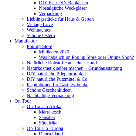
DIY Kit / DIY Baukasten
Nostalgische Weckgläser
Verpackung
Lieblingsstücke für Haus & Garten
Vintage Love
Weihnachten
Schöne Ostern
Manufaktur
Pop-up-Store
Miniladen 2020
Was habe ich im Pop up Store oder Online Shop?
Natürliche Rohstoffe aus einer Hand
Naturkosmetik selber machen – Grundausstattung
DIY natürliche Pflegeprodukte
DIY natürliche Putzmittel & Co.
Inspirationen für Gastgeschenke
Schöne Geschenkideen
Nachhaltige Verpackung
On Tour
On Tour in Afrika
Marrakesch
Sansibar
Südafrika
On Tour in Europa
Deutschland