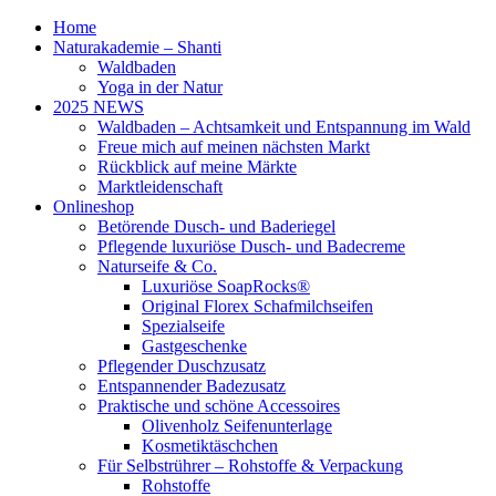
Home
Naturakademie – Shanti
Waldbaden
Yoga in der Natur
2025 NEWS
Waldbaden – Achtsamkeit und Entspannung im Wald
Freue mich auf meinen nächsten Markt
Rückblick auf meine Märkte
Marktleidenschaft
Onlineshop
Betörende Dusch- und Baderiegel
Pflegende luxuriöse Dusch- und Badecreme
Naturseife & Co.
Luxuriöse SoapRocks®
Original Florex Schafmilchseifen
Spezialseife
Gastgeschenke
Pflegender Duschzusatz
Entspannender Badezusatz
Praktische und schöne Accessoires
Olivenholz Seifenunterlage
Kosmetiktäschchen
Für Selbstrührer – Rohstoffe & Verpackung
Rohstoffe