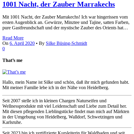
1001 Nacht, der Zauber Marrakechs
Mit 1001 Nacht, der Zauber Marrakechs! Ich war hingerissen vom
ersten Augenblick an. Gewürze, Minztee und Tajine, satten Farben,
pure Gastfreundschaft und der mystische Zauber des Orients hat…
Read More
On
6. April 2020
•
By
Silke Büsing-Schmidt
0
That’s me
Hallo, mein Name ist Silke und schön, daß ihr mich gefunden habt.
Mit meiner Familie lebe ich in der Nähe von Heidelberg.
Seit 2007 stelle ich in kleinen Chargen Naturseifen und
Wellnessprodukte mit viel Leidenschaft und Liebe zum Detail her.
Mit diesen pflegenden Lieblingstücke findet man mich auf Märkten
in der Umgebung von Heidelberg, Walldorf, Schwetzingen und
Karlsruhe.
Seit 2023 bin ich zertifizierte Kursleiterin für Waldbaden und seit