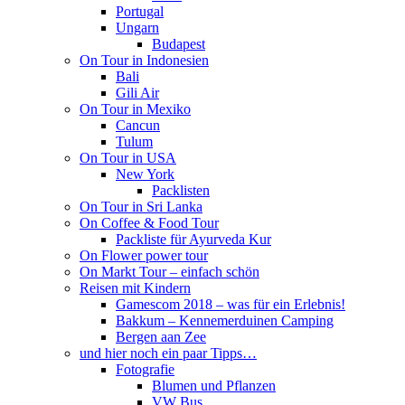
Portugal
Ungarn
Budapest
On Tour in Indonesien
Bali
Gili Air
On Tour in Mexiko
Cancun
Tulum
On Tour in USA
New York
Packlisten
On Tour in Sri Lanka
On Coffee & Food Tour
Packliste für Ayurveda Kur
On Flower power tour
On Markt Tour – einfach schön
Reisen mit Kindern
Gamescom 2018 – was für ein Erlebnis!
Bakkum – Kennemerduinen Camping
Bergen aan Zee
und hier noch ein paar Tipps…
Fotografie
Blumen und Pflanzen
VW Bus