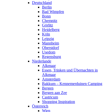
Deutschland
Berlin
Bad Wimpfen
Bonn
Chemnitz
Görlitz
Heidelberg
Köln
Leipzig
Mannheim
Oberstdorf
Usedom
Regensburg
Niederlande
Alkmaar
Essen, Trinken und Übernachten in
Alkmaar
Amsterdam
Bakkum – Kennemerduinen Camping
Bergen
Bergen aan Zee
Castricum
Shopping Inspiration
Österreich
Wien