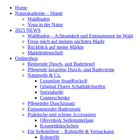
Home
Naturakademie – Shanti
Waldbaden
Yoga in der Natur
2025 NEWS
Waldbaden – Achtsamkeit und Entspannung im Wald
Freue mich auf meinen nächsten Markt
Rückblick auf meine Märkte
Marktleidenschaft
Onlineshop
Betörende Dusch- und Baderiegel
Pflegende luxuriöse Dusch- und Badecreme
Naturseife & Co.
Luxuriöse SoapRocks®
Original Florex Schafmilchseifen
Spezialseife
Gastgeschenke
Pflegender Duschzusatz
Entspannender Badezusatz
Praktische und schöne Accessoires
Olivenholz Seifenunterlage
Kosmetiktäschchen
Für Selbstrührer – Rohstoffe & Verpackung
Rohstoffe