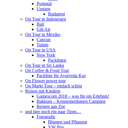
Portugal
Ungarn
Budapest
On Tour in Indonesien
Bali
Gili Air
On Tour in Mexiko
Cancun
Tulum
On Tour in USA
New York
Packlisten
On Tour in Sri Lanka
On Coffee & Food Tour
Packliste für Ayurveda Kur
On Flower power tour
On Markt Tour – einfach schön
Reisen mit Kindern
Gamescom 2018 – was für ein Erlebnis!
Bakkum – Kennemerduinen Camping
Bergen aan Zee
und hier noch ein paar Tipps…
Fotografie
Blumen und Pflanzen
VW Bus