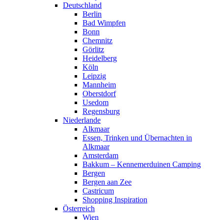
Deutschland
Berlin
Bad Wimpfen
Bonn
Chemnitz
Görlitz
Heidelberg
Köln
Leipzig
Mannheim
Oberstdorf
Usedom
Regensburg
Niederlande
Alkmaar
Essen, Trinken und Übernachten in
Alkmaar
Amsterdam
Bakkum – Kennemerduinen Camping
Bergen
Bergen aan Zee
Castricum
Shopping Inspiration
Österreich
Wien