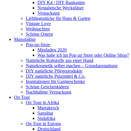
DIY Kit / DIY Baukasten
Nostalgische Weckgläser
Verpackung
Lieblingsstücke für Haus & Garten
Vintage Love
Weihnachten
Schöne Ostern
Manufaktur
Pop-up-Store
Miniladen 2020
Was habe ich im Pop up Store oder Online Shop?
Natürliche Rohstoffe aus einer Hand
Naturkosmetik selber machen – Grundausstattung
DIY natürliche Pflegeprodukte
DIY natürliche Putzmittel & Co.
Inspirationen für Gastgeschenke
Schöne Geschenkideen
Nachhaltige Verpackung
On Tour
On Tour in Afrika
Marrakesch
Sansibar
Südafrika
On Tour in Europa
Deutschland