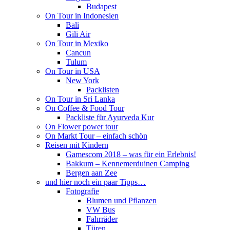
Budapest
On Tour in Indonesien
Bali
Gili Air
On Tour in Mexiko
Cancun
Tulum
On Tour in USA
New York
Packlisten
On Tour in Sri Lanka
On Coffee & Food Tour
Packliste für Ayurveda Kur
On Flower power tour
On Markt Tour – einfach schön
Reisen mit Kindern
Gamescom 2018 – was für ein Erlebnis!
Bakkum – Kennemerduinen Camping
Bergen aan Zee
und hier noch ein paar Tipps…
Fotografie
Blumen und Pflanzen
VW Bus
Fahrräder
Türen