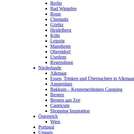
Berlin
Bad Wimpfen
Bonn
Chemnitz
Görlitz
Heidelberg
Köln
Leipzig
Mannheim
Oberstdorf
Usedom
Regensburg
Niederlande
Alkmaar
Essen, Trinken und Übernachten in Alkmaa
Amsterdam
Bakkum – Kennemerduinen Camping
Bergen
Bergen aan Zee
Castricum
Shopping Inspiration
Österreich
Wien
Portugal
Ungarn