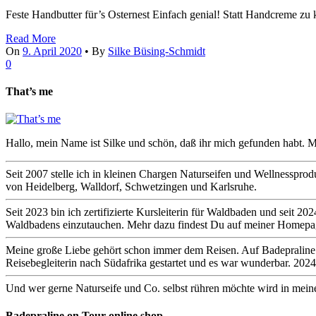
Feste Handbutter für’s Osternest Einfach genial! Statt Handcreme zu
Read More
On
9. April 2020
•
By
Silke Büsing-Schmidt
0
That’s me
Hallo, mein Name ist Silke und schön, daß ihr mich gefunden habt. M
Seit 2007 stelle ich in kleinen Chargen Naturseifen und Wellnesspro
von Heidelberg, Walldorf, Schwetzingen und Karlsruhe.
Seit 2023 bin ich zertifizierte Kursleiterin für Waldbaden und seit
Waldbadens einzutauchen. Mehr dazu findest Du auf meiner Homep
Meine große Liebe gehört schon immer dem Reisen. Auf Badepraline on 
Reisebegleiterin nach Südafrika gestartet und es war wunderbar. 2024
Und wer gerne Naturseife und Co. selbst rühren möchte wird in mein
Badepraline on Tour online shop