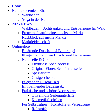
Home
Naturakademie – Shanti
Waldbaden
Yoga in der Natur
2025 NEWS
Waldbaden – Achtsamkeit und Entspannung im Wald
Freue mich auf meinen nächsten Markt
Rückblick auf meine Märkte
Marktleidenschaft
Onlineshop
Betörende Dusch- und Baderiegel
Pflegende luxuriöse Dusch- und Badecreme
Naturseife & Co.
Luxuriöse SoapRocks®
Original Florex Schafmilchseifen
Spezialseife
Gastgeschenke
Pflegender Duschzusatz
Entspannender Badezusatz
Praktische und schöne Accessoires
Olivenholz Seifenunterlage
Kosmetiktäschchen
Für Selbstrührer – Rohstoffe & Verpackung
Rohstoffe