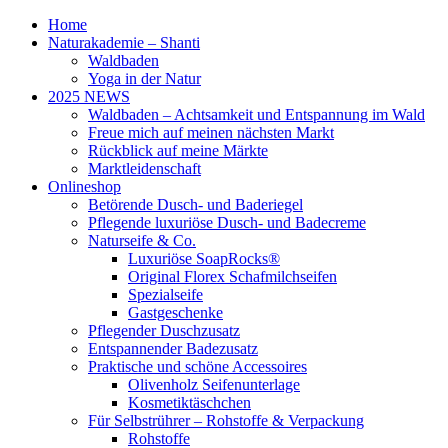
Home
Naturakademie – Shanti
Waldbaden
Yoga in der Natur
2025 NEWS
Waldbaden – Achtsamkeit und Entspannung im Wald
Freue mich auf meinen nächsten Markt
Rückblick auf meine Märkte
Marktleidenschaft
Onlineshop
Betörende Dusch- und Baderiegel
Pflegende luxuriöse Dusch- und Badecreme
Naturseife & Co.
Luxuriöse SoapRocks®
Original Florex Schafmilchseifen
Spezialseife
Gastgeschenke
Pflegender Duschzusatz
Entspannender Badezusatz
Praktische und schöne Accessoires
Olivenholz Seifenunterlage
Kosmetiktäschchen
Für Selbstrührer – Rohstoffe & Verpackung
Rohstoffe