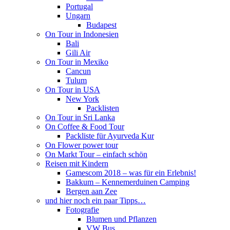
Portugal
Ungarn
Budapest
On Tour in Indonesien
Bali
Gili Air
On Tour in Mexiko
Cancun
Tulum
On Tour in USA
New York
Packlisten
On Tour in Sri Lanka
On Coffee & Food Tour
Packliste für Ayurveda Kur
On Flower power tour
On Markt Tour – einfach schön
Reisen mit Kindern
Gamescom 2018 – was für ein Erlebnis!
Bakkum – Kennemerduinen Camping
Bergen aan Zee
und hier noch ein paar Tipps…
Fotografie
Blumen und Pflanzen
VW Bus