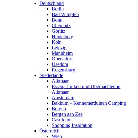
Deutschland
Berlin
Bad Wimpfen
Bonn
Chemnitz
Görlitz
Heidelberg
Köln
Leipzig
Mannheim
Oberstdorf
Usedom
Regensburg
Niederlande
Alkmaar
Essen, Trinken und Übernachten in
Alkmaar
Amsterdam
Bakkum – Kennemerduinen Camping
Bergen
Bergen aan Zee
Castricum
Shopping Inspiration
Österreich
Wien