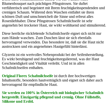
Blumenbouquet nach prächtigen Pfingstrosen. Sie duftet
verführerisch und begeistert mit Ihrem feuchtigkeitsspendenden und
cremigen Schaum. Während dem Waschen entfaltet sie ihren
schönen Duft und umschmeichelt die Sinne und erfreut alles
Rosenliebhaber. Diese Pfingstrosen Schafmilchseife ist sehr
angenehm bei trockener Haut, sie wirkt wohltuend und stimulierend.
Diese herrliche rückfettende Schafmilchseife eignet sich nicht nur
zum Hände waschen. Zum Duschen lässt sie sich ebenfalls
hervorragend verwenden. Das besondere ist, daß sie die Haut nicht
austrocknen und ein angenehmes Hautgefühl hinterlässt.
Glyzerin ist ein wertvolles Nebenprodukt bei der Seifenherstellung.
Es wirkt beruhigend und feuchtigkeitsregulierend, was der Haut
Geschmeidigkeit und Vitalität verleiht. Und ist in allen
Schafmilchseifen enthalten.
Original Florex Schafmilchseife
ist durch ihre hochwertigen
Inhaltsstoffe, besonders hautverträglich und eignet sich daher auch
hervorragend für empfindliche Haut.
Sie werden zu 100% in Österreich mit biologischer Schafmilch
hergestellt. Einzigartig pflegend und cremig. Ohne Füllstoffe,
Silikone und Erdöl.