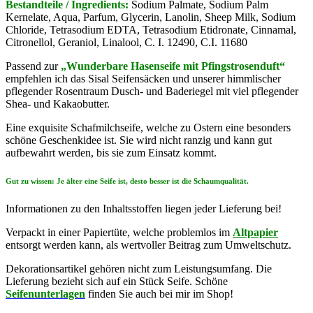
Bestandteile / Ingredients:
Sodium Palmate, Sodium Palm
Kernelate, Aqua, Parfum, Glycerin, Lanolin, Sheep Milk, Sodium
Chloride, Tetrasodium EDTA, Tetrasodium Etidronate, Cinnamal,
Citronellol, Geraniol, Linalool, C. I. 12490, C.I. 11680
Passend zur
„Wunderbare Hasenseife mit Pfingstrosenduft“
empfehlen ich das Sisal Seifensäcken und unserer himmlischer
pflegender Rosentraum Dusch- und Baderiegel mit viel pflegender
Shea- und Kakaobutter.
Eine exquisite Schafmilchseife, welche zu Ostern eine besonders
schöne Geschenkidee ist. Sie wird nicht ranzig und kann gut
aufbewahrt werden, bis sie zum Einsatz kommt.
Gut zu wissen: Je älter eine Seife ist, desto besser ist die Schaumqualität.
Informationen zu den Inhaltsstoffen liegen jeder Lieferung bei!
Verpackt in einer Papiertüte, welche problemlos im
Altpapier
entsorgt werden kann, als wertvoller Beitrag zum Umweltschutz.
Dekorationsartikel gehören nicht zum Leistungsumfang. Die
Lieferung bezieht sich auf ein Stück Seife. Schöne
Seifenunterlagen
finden Sie auch bei mir im Shop!