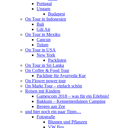
Portugal
Ungarn
Budapest
On Tour in Indonesien
Bali
Gili Air
On Tour in Mexiko
Cancun
Tulum
On Tour in USA
New York
Packlisten
On Tour in Sri Lanka
On Coffee & Food Tour
Packliste für Ayurveda Kur
On Flower power tour
On Markt Tour – einfach schön
Reisen mit Kindern
Gamescom 2018 – was für ein Erlebnis!
Bakkum – Kennemerduinen Camping
Bergen aan Zee
und hier noch ein paar Tipps…
Fotografie
Blumen und Pflanzen
VW Bus