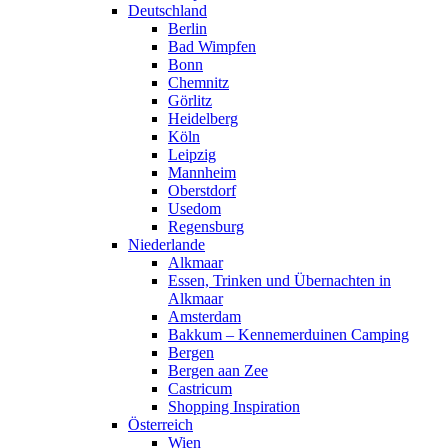
Deutschland
Berlin
Bad Wimpfen
Bonn
Chemnitz
Görlitz
Heidelberg
Köln
Leipzig
Mannheim
Oberstdorf
Usedom
Regensburg
Niederlande
Alkmaar
Essen, Trinken und Übernachten in
Alkmaar
Amsterdam
Bakkum – Kennemerduinen Camping
Bergen
Bergen aan Zee
Castricum
Shopping Inspiration
Österreich
Wien