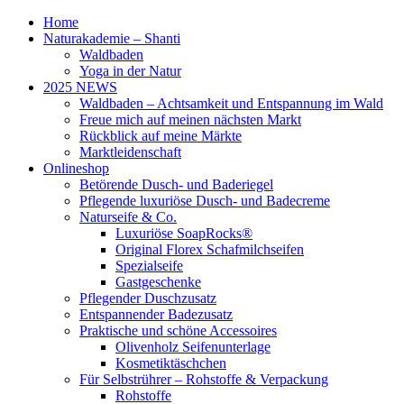
Home
Naturakademie – Shanti
Waldbaden
Yoga in der Natur
2025 NEWS
Waldbaden – Achtsamkeit und Entspannung im Wald
Freue mich auf meinen nächsten Markt
Rückblick auf meine Märkte
Marktleidenschaft
Onlineshop
Betörende Dusch- und Baderiegel
Pflegende luxuriöse Dusch- und Badecreme
Naturseife & Co.
Luxuriöse SoapRocks®
Original Florex Schafmilchseifen
Spezialseife
Gastgeschenke
Pflegender Duschzusatz
Entspannender Badezusatz
Praktische und schöne Accessoires
Olivenholz Seifenunterlage
Kosmetiktäschchen
Für Selbstrührer – Rohstoffe & Verpackung
Rohstoffe