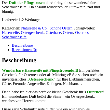
Der
Duft der Pfingstrosen
durchdringt diese wunderschöne
Schafmilchseife. Ein absolut wundervoller Duft – fein, zart und
blumig.
Lieferzeit: 1-2 Werktage
Kategorien:
Naturseife & Co.
,
Schöne Ostern
Schlagwörter:
Hasenseife
,
Ostergeschenk
,
Osterhase
,
Ostern
,
Osternest
,
Schafmilchseife
Beschreibung
Rezensionen (0)
Beschreibung
Wunderbare Hasenseife mit Pfingstrosenduft!
Ein perfektes
Geschenk für Osternest oder als Mitbringsel!
Sie suchen noch ein
unvergessliches
„Ostergeschenk“
für Ihre Lieblingsmenschen,
Gäste, Freunde, Angestellte, Kollegen, Nachbarn…
Dann habe ich hier das perfekte kleine Geschenk für’s
Osternest
!
Ein wunderbarer Duft betört die Sinne – ein Ostergeschenk,
welches von Herzen kommt.
Diese zarte Schafmilchseife duftet, wie ein wundervolles