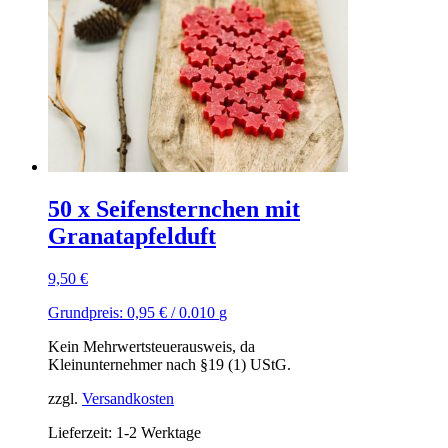
50 x Seifensternchen mit
Granatapfelduft
9,50
€
Grundpreis:
0,95
€
/
0.010
g
Kein Mehrwertsteuerausweis, da
Kleinunternehmer nach §19 (1) UStG.
zzgl.
Versandkosten
Lieferzeit: 1-2 Werktage