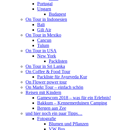
Portugal
Ungarn
Budapest
On Tour in Indonesien
Bali
Gili Air
On Tour in Mexiko
Cancun
Tulum
On Tour in USA
New York
Packlisten
On Tour in Sri Lanka
On Coffee & Food Tour
Packliste für Ayurveda Kur
On Flower power tour
On Markt Tour – einfach schön
Reisen mit Kindern
Gamescom 2018 – was für ein Erlebnis!
Bakkum – Kennemerduinen Camping
Bergen aan Zee
und hier noch ein paar Tipps…
Fotografie
Blumen und Pflanzen
VW Bus