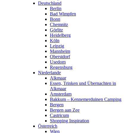
Deutschland
Berlin
Bad Wimpfen
Bonn
Chemnitz
Görlitz
Heidelberg
Köln
Leipzig
Mannheim
Oberstdorf
Usedom
Regensburg
Niederlande
Alkmaar
Essen, Trinken und Übernachten in
Alkmaar
Amsterdam
Bakkum – Kennemerduinen Camping
Bergen
Bergen aan Zee
Castricum
Shopping Inspiration
Österreich
Wien