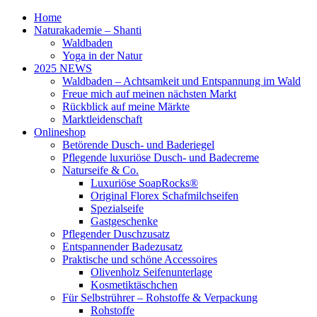
Home
Naturakademie – Shanti
Waldbaden
Yoga in der Natur
2025 NEWS
Waldbaden – Achtsamkeit und Entspannung im Wald
Freue mich auf meinen nächsten Markt
Rückblick auf meine Märkte
Marktleidenschaft
Onlineshop
Betörende Dusch- und Baderiegel
Pflegende luxuriöse Dusch- und Badecreme
Naturseife & Co.
Luxuriöse SoapRocks®
Original Florex Schafmilchseifen
Spezialseife
Gastgeschenke
Pflegender Duschzusatz
Entspannender Badezusatz
Praktische und schöne Accessoires
Olivenholz Seifenunterlage
Kosmetiktäschchen
Für Selbstrührer – Rohstoffe & Verpackung
Rohstoffe