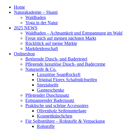
Home
Naturakademie – Shanti
Waldbaden
Yoga in der Natur
2025 NEWS
Waldbaden – Achtsamkeit und Entspannung im Wald
Freue mich auf meinen nächsten Markt
Rückblick auf meine Märkte
Marktleidenschaft
Onlineshop
Betörende Dusch- und Baderiegel
Pflegende luxuriöse Dusch- und Badecreme
Naturseife & Co.
Luxuriöse SoapRocks®
Original Florex Schafmilchseifen
Spezialseife
Gastgeschenke
Pflegender Duschzusatz
Entspannender Badezusatz
Praktische und schöne Accessoires
Olivenholz Seifenunterlage
Kosmetiktäschchen
Für Selbstrührer – Rohstoffe & Verpackung
Rohstoffe