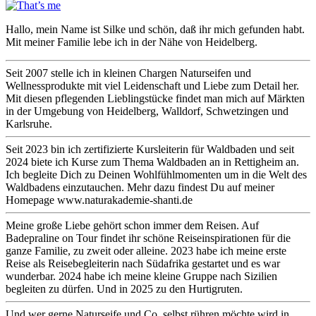
Hallo, mein Name ist Silke und schön, daß ihr mich gefunden habt.
Mit meiner Familie lebe ich in der Nähe von Heidelberg.
Seit 2007 stelle ich in kleinen Chargen Naturseifen und
Wellnessprodukte mit viel Leidenschaft und Liebe zum Detail her.
Mit diesen pflegenden Lieblingstücke findet man mich auf Märkten
in der Umgebung von Heidelberg, Walldorf, Schwetzingen und
Karlsruhe.
Seit 2023 bin ich zertifizierte Kursleiterin für Waldbaden und seit
2024 biete ich Kurse zum Thema Waldbaden an in Rettigheim an.
Ich begleite Dich zu Deinen Wohlfühlmomenten um in die Welt des
Waldbadens einzutauchen. Mehr dazu findest Du auf meiner
Homepage www.naturakademie-shanti.de
Meine große Liebe gehört schon immer dem Reisen. Auf
Badepraline on Tour findet ihr schöne Reiseinspirationen für die
ganze Familie, zu zweit oder alleine. 2023 habe ich meine erste
Reise als Reisebegleiterin nach Südafrika gestartet und es war
wunderbar. 2024 habe ich meine kleine Gruppe nach Sizilien
begleiten zu dürfen. Und in 2025 zu den Hurtigruten.
Und wer gerne Naturseife und Co. selbst rühren möchte wird in