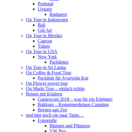
Portugal
Ungarn
Budapest
On Tour in Indonesien
Bali
Gili Air
On Tour in Mexiko
Cancun
Tulum
On Tour in USA
New York
Packlisten
On Tour in Sri Lanka
On Coffee & Food Tour
Packliste für Ayurveda Kur
On Flower power tour
On Markt Tour – einfach schön
Reisen mit Kindern
Gamescom 2018 – was für ein Erlebnis!
Bakkum – Kennemerduinen Camping
Bergen aan Zee
und hier noch ein paar Tipps…
Fotografie
Blumen und Pflanzen
VW Bus