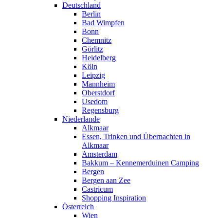
Deutschland
Berlin
Bad Wimpfen
Bonn
Chemnitz
Görlitz
Heidelberg
Köln
Leipzig
Mannheim
Oberstdorf
Usedom
Regensburg
Niederlande
Alkmaar
Essen, Trinken und Übernachten in
Alkmaar
Amsterdam
Bakkum – Kennemerduinen Camping
Bergen
Bergen aan Zee
Castricum
Shopping Inspiration
Österreich
Wien