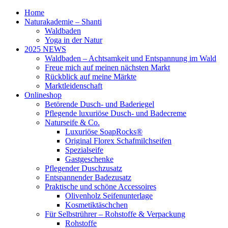
Home
Naturakademie – Shanti
Waldbaden
Yoga in der Natur
2025 NEWS
Waldbaden – Achtsamkeit und Entspannung im Wald
Freue mich auf meinen nächsten Markt
Rückblick auf meine Märkte
Marktleidenschaft
Onlineshop
Betörende Dusch- und Baderiegel
Pflegende luxuriöse Dusch- und Badecreme
Naturseife & Co.
Luxuriöse SoapRocks®
Original Florex Schafmilchseifen
Spezialseife
Gastgeschenke
Pflegender Duschzusatz
Entspannender Badezusatz
Praktische und schöne Accessoires
Olivenholz Seifenunterlage
Kosmetiktäschchen
Für Selbstrührer – Rohstoffe & Verpackung
Rohstoffe