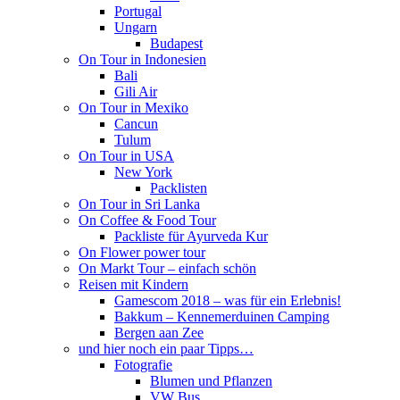
Portugal
Ungarn
Budapest
On Tour in Indonesien
Bali
Gili Air
On Tour in Mexiko
Cancun
Tulum
On Tour in USA
New York
Packlisten
On Tour in Sri Lanka
On Coffee & Food Tour
Packliste für Ayurveda Kur
On Flower power tour
On Markt Tour – einfach schön
Reisen mit Kindern
Gamescom 2018 – was für ein Erlebnis!
Bakkum – Kennemerduinen Camping
Bergen aan Zee
und hier noch ein paar Tipps…
Fotografie
Blumen und Pflanzen
VW Bus