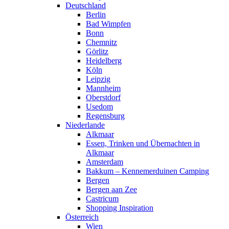
Deutschland
Berlin
Bad Wimpfen
Bonn
Chemnitz
Görlitz
Heidelberg
Köln
Leipzig
Mannheim
Oberstdorf
Usedom
Regensburg
Niederlande
Alkmaar
Essen, Trinken und Übernachten in
Alkmaar
Amsterdam
Bakkum – Kennemerduinen Camping
Bergen
Bergen aan Zee
Castricum
Shopping Inspiration
Österreich
Wien