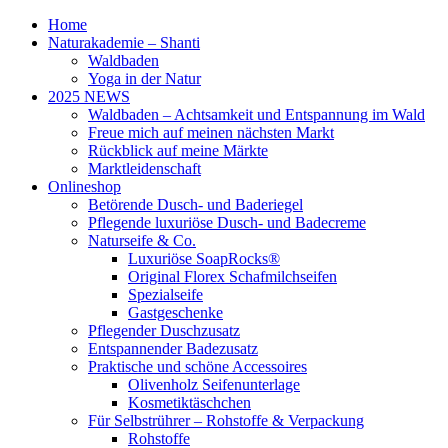
Home
Naturakademie – Shanti
Waldbaden
Yoga in der Natur
2025 NEWS
Waldbaden – Achtsamkeit und Entspannung im Wald
Freue mich auf meinen nächsten Markt
Rückblick auf meine Märkte
Marktleidenschaft
Onlineshop
Betörende Dusch- und Baderiegel
Pflegende luxuriöse Dusch- und Badecreme
Naturseife & Co.
Luxuriöse SoapRocks®
Original Florex Schafmilchseifen
Spezialseife
Gastgeschenke
Pflegender Duschzusatz
Entspannender Badezusatz
Praktische und schöne Accessoires
Olivenholz Seifenunterlage
Kosmetiktäschchen
Für Selbstrührer – Rohstoffe & Verpackung
Rohstoffe