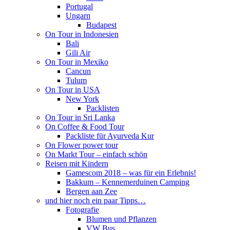
Portugal
Ungarn
Budapest
On Tour in Indonesien
Bali
Gili Air
On Tour in Mexiko
Cancun
Tulum
On Tour in USA
New York
Packlisten
On Tour in Sri Lanka
On Coffee & Food Tour
Packliste für Ayurveda Kur
On Flower power tour
On Markt Tour – einfach schön
Reisen mit Kindern
Gamescom 2018 – was für ein Erlebnis!
Bakkum – Kennemerduinen Camping
Bergen aan Zee
und hier noch ein paar Tipps…
Fotografie
Blumen und Pflanzen
VW Bus