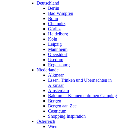
Deutschland
Berlin
Bad Wimpfen
Bonn
Chemnitz
Görlitz
Heidelberg
Köln
Leipzig
Mannheim
Oberstdorf
Usedom
Regensburg
Niederlande
Alkmaar
Essen, Trinken und Übernachten in
Alkmaar
Amsterdam
Bakkum – Kennemerduinen Camping
Bergen
Bergen aan Zee
Castricum
Shopping Inspiration
Österreich
Wien