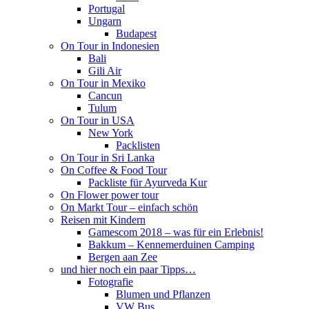
Portugal
Ungarn
Budapest
On Tour in Indonesien
Bali
Gili Air
On Tour in Mexiko
Cancun
Tulum
On Tour in USA
New York
Packlisten
On Tour in Sri Lanka
On Coffee & Food Tour
Packliste für Ayurveda Kur
On Flower power tour
On Markt Tour – einfach schön
Reisen mit Kindern
Gamescom 2018 – was für ein Erlebnis!
Bakkum – Kennemerduinen Camping
Bergen aan Zee
und hier noch ein paar Tipps…
Fotografie
Blumen und Pflanzen
VW Bus