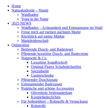
Home
Naturakademie – Shanti
Waldbaden
Yoga in der Natur
2025 NEWS
Waldbaden – Achtsamkeit und Entspannung im Wald
Freue mich auf meinen nächsten Markt
Rückblick auf meine Märkte
Marktleidenschaft
Onlineshop
Betörende Dusch- und Baderiegel
Pflegende luxuriöse Dusch- und Badecreme
Naturseife & Co.
Luxuriöse SoapRocks®
Original Florex Schafmilchseifen
Spezialseife
Gastgeschenke
Pflegender Duschzusatz
Entspannender Badezusatz
Praktische und schöne Accessoires
Olivenholz Seifenunterlage
Kosmetiktäschchen
Für Selbstrührer – Rohstoffe & Verpackung
Rohstoffe