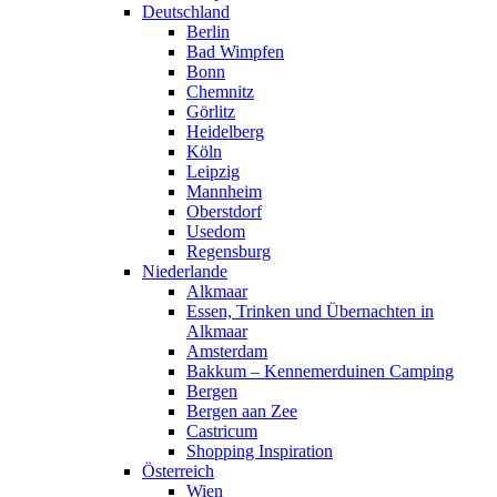
Deutschland
Berlin
Bad Wimpfen
Bonn
Chemnitz
Görlitz
Heidelberg
Köln
Leipzig
Mannheim
Oberstdorf
Usedom
Regensburg
Niederlande
Alkmaar
Essen, Trinken und Übernachten in
Alkmaar
Amsterdam
Bakkum – Kennemerduinen Camping
Bergen
Bergen aan Zee
Castricum
Shopping Inspiration
Österreich
Wien