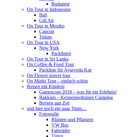
Budapest
On Tour in Indonesien
Bali
Gili Air
On Tour in Mexiko
Cancun
Tulum
On Tour in USA
New York
Packlisten
On Tour in Sri Lanka
On Coffee & Food Tour
Packliste für Ayurveda Kur
On Flower power tour
On Markt Tour – einfach schön
Reisen mit Kindern
Gamescom 2018 – was für ein Erlebnis!
Bakkum – Kennemerduinen Camping
Bergen aan Zee
und hier noch ein paar Tipps…
Fotografie
Blumen und Pflanzen
VW Bus
Fahrräder
Türen