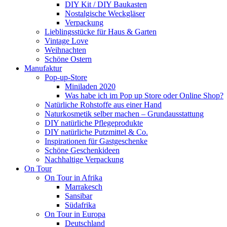
DIY Kit / DIY Baukasten
Nostalgische Weckgläser
Verpackung
Lieblingsstücke für Haus & Garten
Vintage Love
Weihnachten
Schöne Ostern
Manufaktur
Pop-up-Store
Miniladen 2020
Was habe ich im Pop up Store oder Online Shop?
Natürliche Rohstoffe aus einer Hand
Naturkosmetik selber machen – Grundausstattung
DIY natürliche Pflegeprodukte
DIY natürliche Putzmittel & Co.
Inspirationen für Gastgeschenke
Schöne Geschenkideen
Nachhaltige Verpackung
On Tour
On Tour in Afrika
Marrakesch
Sansibar
Südafrika
On Tour in Europa
Deutschland