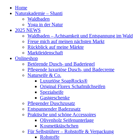
Home
Naturakademie – Shanti
Waldbaden
Yoga in der Natur
2025 NEWS
Waldbaden – Achtsamkeit und Entspannung im Wald
Freue mich auf meinen nächsten Markt
Rückblick auf meine Märkte
Marktleidenschaft
Onlineshop
Betörende Dusch- und Baderiegel
Pflegende luxuriöse Dusch- und Badecreme
Naturseife & Co.
Luxuriöse SoapRocks®
Original Florex Schafmilchseifen
Spezialseife
Gastgeschenke
Pflegender Duschzusatz
Entspannender Badezusatz
Praktische und schöne Accessoires
Olivenholz Seifenunterlage
Kosmetiktäschchen
Für Selbstrührer – Rohstoffe & Verpackung
Rohstoffe