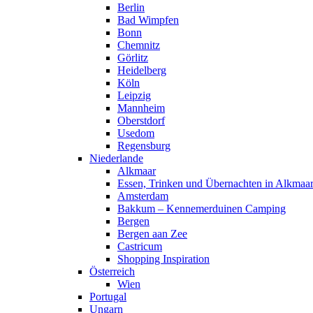
Berlin
Bad Wimpfen
Bonn
Chemnitz
Görlitz
Heidelberg
Köln
Leipzig
Mannheim
Oberstdorf
Usedom
Regensburg
Niederlande
Alkmaar
Essen, Trinken und Übernachten in Alkmaa
Amsterdam
Bakkum – Kennemerduinen Camping
Bergen
Bergen aan Zee
Castricum
Shopping Inspiration
Österreich
Wien
Portugal
Ungarn