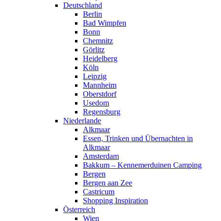
Deutschland
Berlin
Bad Wimpfen
Bonn
Chemnitz
Görlitz
Heidelberg
Köln
Leipzig
Mannheim
Oberstdorf
Usedom
Regensburg
Niederlande
Alkmaar
Essen, Trinken und Übernachten in
Alkmaar
Amsterdam
Bakkum – Kennemerduinen Camping
Bergen
Bergen aan Zee
Castricum
Shopping Inspiration
Österreich
Wien