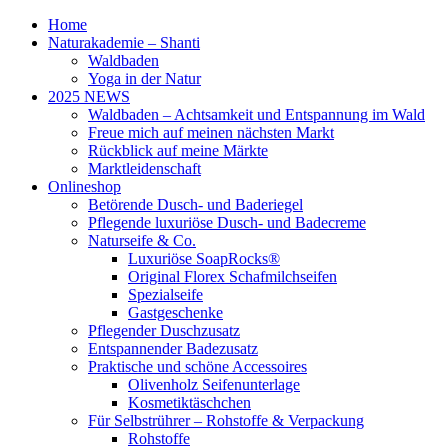
Home
Naturakademie – Shanti
Waldbaden
Yoga in der Natur
2025 NEWS
Waldbaden – Achtsamkeit und Entspannung im Wald
Freue mich auf meinen nächsten Markt
Rückblick auf meine Märkte
Marktleidenschaft
Onlineshop
Betörende Dusch- und Baderiegel
Pflegende luxuriöse Dusch- und Badecreme
Naturseife & Co.
Luxuriöse SoapRocks®
Original Florex Schafmilchseifen
Spezialseife
Gastgeschenke
Pflegender Duschzusatz
Entspannender Badezusatz
Praktische und schöne Accessoires
Olivenholz Seifenunterlage
Kosmetiktäschchen
Für Selbstrührer – Rohstoffe & Verpackung
Rohstoffe