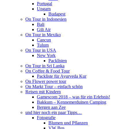
Portugal
Ungarn
Budapest
On Tour in Indonesien
Bali
Gili Air
On Tour in Mexiko
Cancun
Tulum
On Tour in USA
New York
Packlisten
On Tour in Sri Lanka
On Coffee & Food Tour
Packliste für Ayurveda Kur
On Flower power tour
On Markt Tour – einfach schön
Reisen mit Kindern
Gamescom 2018 – was für ein Erlebnis!
Bakkum – Kennemerduinen Camping
Bergen aan Zee
und hier noch ein paar Tipps…
Fotografie
Blumen und Pflanzen
VW Bus