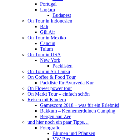
Portugal
Ungarn
Budapest
On Tour in Indonesien
Bali
Gili Air
On Tour in Mexiko
Cancun
Tulum
On Tour in USA
New York
Packlisten
On Tour in Sri Lanka
On Coffee & Food Tour
Packliste für Ayurveda Kur
On Flower power tour
On Markt Tour – einfach schön
Reisen mit Kindern
Gamescom 2018 – was für ein Erlebnis!
Bakkum – Kennemerduinen Camping
Bergen aan Zee
und hier noch ein paar Tipps…
Fotografie
Blumen und Pflanzen
VW Bus