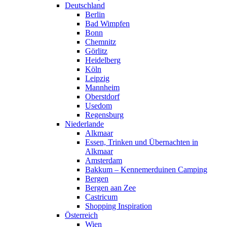
Deutschland
Berlin
Bad Wimpfen
Bonn
Chemnitz
Görlitz
Heidelberg
Köln
Leipzig
Mannheim
Oberstdorf
Usedom
Regensburg
Niederlande
Alkmaar
Essen, Trinken und Übernachten in
Alkmaar
Amsterdam
Bakkum – Kennemerduinen Camping
Bergen
Bergen aan Zee
Castricum
Shopping Inspiration
Österreich
Wien