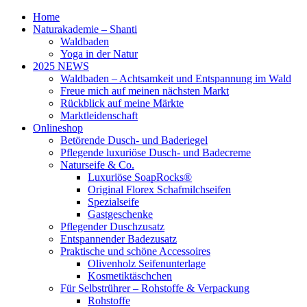
Home
Naturakademie – Shanti
Waldbaden
Yoga in der Natur
2025 NEWS
Waldbaden – Achtsamkeit und Entspannung im Wald
Freue mich auf meinen nächsten Markt
Rückblick auf meine Märkte
Marktleidenschaft
Onlineshop
Betörende Dusch- und Baderiegel
Pflegende luxuriöse Dusch- und Badecreme
Naturseife & Co.
Luxuriöse SoapRocks®
Original Florex Schafmilchseifen
Spezialseife
Gastgeschenke
Pflegender Duschzusatz
Entspannender Badezusatz
Praktische und schöne Accessoires
Olivenholz Seifenunterlage
Kosmetiktäschchen
Für Selbstrührer – Rohstoffe & Verpackung
Rohstoffe