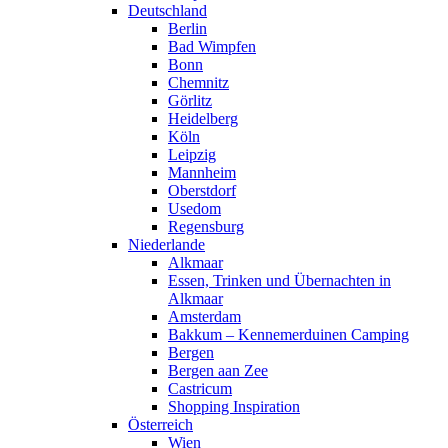
Deutschland
Berlin
Bad Wimpfen
Bonn
Chemnitz
Görlitz
Heidelberg
Köln
Leipzig
Mannheim
Oberstdorf
Usedom
Regensburg
Niederlande
Alkmaar
Essen, Trinken und Übernachten in
Alkmaar
Amsterdam
Bakkum – Kennemerduinen Camping
Bergen
Bergen aan Zee
Castricum
Shopping Inspiration
Österreich
Wien