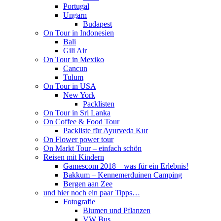
Portugal
Ungarn
Budapest
On Tour in Indonesien
Bali
Gili Air
On Tour in Mexiko
Cancun
Tulum
On Tour in USA
New York
Packlisten
On Tour in Sri Lanka
On Coffee & Food Tour
Packliste für Ayurveda Kur
On Flower power tour
On Markt Tour – einfach schön
Reisen mit Kindern
Gamescom 2018 – was für ein Erlebnis!
Bakkum – Kennemerduinen Camping
Bergen aan Zee
und hier noch ein paar Tipps…
Fotografie
Blumen und Pflanzen
VW Bus