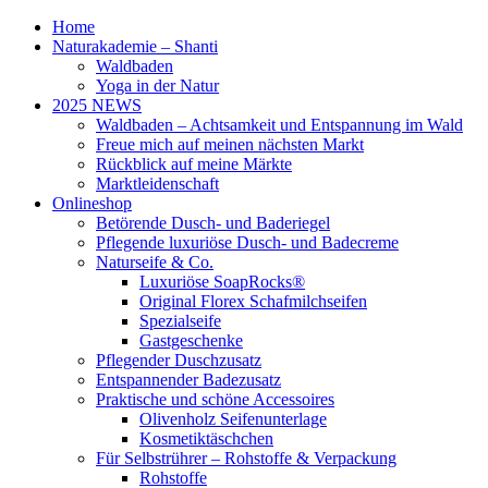
Home
Naturakademie – Shanti
Waldbaden
Yoga in der Natur
2025 NEWS
Waldbaden – Achtsamkeit und Entspannung im Wald
Freue mich auf meinen nächsten Markt
Rückblick auf meine Märkte
Marktleidenschaft
Onlineshop
Betörende Dusch- und Baderiegel
Pflegende luxuriöse Dusch- und Badecreme
Naturseife & Co.
Luxuriöse SoapRocks®
Original Florex Schafmilchseifen
Spezialseife
Gastgeschenke
Pflegender Duschzusatz
Entspannender Badezusatz
Praktische und schöne Accessoires
Olivenholz Seifenunterlage
Kosmetiktäschchen
Für Selbstrührer – Rohstoffe & Verpackung
Rohstoffe