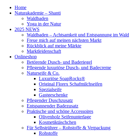
Home
Naturakademie – Shanti
Waldbaden
Yoga in der Natur
2025 NEWS
Waldbaden – Achtsamkeit und Entspannung im Wald
Freue mich auf meinen nächsten Markt
Rückblick auf meine Märkte
Marktleidenschaft
Onlineshop
Betörende Dusch- und Baderiegel
Pflegende luxuriöse Dusch- und Badecreme
Naturseife & Co.
Luxuriöse SoapRocks®
Original Florex Schafmilchseifen
Spezialseife
Gastgeschenke
Pflegender Duschzusatz
Entspannender Badezusatz
Praktische und schöne Accessoires
Olivenholz Seifenunterlage
Kosmetiktäschchen
Für Selbstrührer – Rohstoffe & Verpackung
Rohstoffe