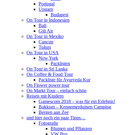
Portugal
Ungarn
Budapest
On Tour in Indonesien
Bali
Gili Air
On Tour in Mexiko
Cancun
Tulum
On Tour in USA
New York
Packlisten
On Tour in Sri Lanka
On Coffee & Food Tour
Packliste für Ayurveda Kur
On Flower power tour
On Markt Tour – einfach schön
Reisen mit Kindern
Gamescom 2018 – was für ein Erlebnis!
Bakkum – Kennemerduinen Camping
Bergen aan Zee
und hier noch ein paar Tipps…
Fotografie
Blumen und Pflanzen
VW Bus