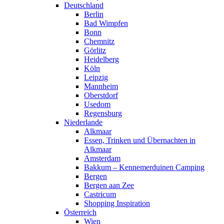
Deutschland
Berlin
Bad Wimpfen
Bonn
Chemnitz
Görlitz
Heidelberg
Köln
Leipzig
Mannheim
Oberstdorf
Usedom
Regensburg
Niederlande
Alkmaar
Essen, Trinken und Übernachten in
Alkmaar
Amsterdam
Bakkum – Kennemerduinen Camping
Bergen
Bergen aan Zee
Castricum
Shopping Inspiration
Österreich
Wien