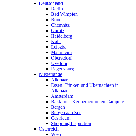
Deutschland
Berlin
Bad Wimpfen
Bonn
Chemnitz
Görlitz
Heidelberg
Köln
Leipzig
Mannheim
Oberstdorf
Usedom
Regensburg
Niederlande
Alkmaar
Essen, Trinken und Übernachten in
Alkmaar
Amsterdam
Bakkum – Kennemerduinen Camping
Bergen
Bergen aan Zee
Castricum
Shopping Inspiration
Österreich
Wien