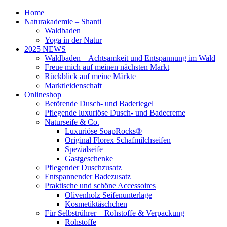
Home
Naturakademie – Shanti
Waldbaden
Yoga in der Natur
2025 NEWS
Waldbaden – Achtsamkeit und Entspannung im Wald
Freue mich auf meinen nächsten Markt
Rückblick auf meine Märkte
Marktleidenschaft
Onlineshop
Betörende Dusch- und Baderiegel
Pflegende luxuriöse Dusch- und Badecreme
Naturseife & Co.
Luxuriöse SoapRocks®
Original Florex Schafmilchseifen
Spezialseife
Gastgeschenke
Pflegender Duschzusatz
Entspannender Badezusatz
Praktische und schöne Accessoires
Olivenholz Seifenunterlage
Kosmetiktäschchen
Für Selbstrührer – Rohstoffe & Verpackung
Rohstoffe