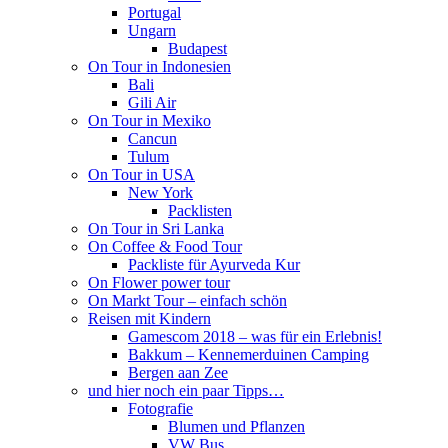
Portugal
Ungarn
Budapest
On Tour in Indonesien
Bali
Gili Air
On Tour in Mexiko
Cancun
Tulum
On Tour in USA
New York
Packlisten
On Tour in Sri Lanka
On Coffee & Food Tour
Packliste für Ayurveda Kur
On Flower power tour
On Markt Tour – einfach schön
Reisen mit Kindern
Gamescom 2018 – was für ein Erlebnis!
Bakkum – Kennemerduinen Camping
Bergen aan Zee
und hier noch ein paar Tipps…
Fotografie
Blumen und Pflanzen
VW Bus