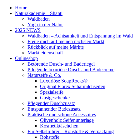
Home
Naturakademie – Shanti
Waldbaden
Yoga in der Natur
2025 NEWS
Waldbaden – Achtsamkeit und Entspannung im Wald
Freue mich auf meinen nächsten Markt
Rückblick auf meine Märkte
Marktleidenschaft
Onlineshop
Betörende Dusch- und Baderiegel
Pflegende luxuriöse Dusch- und Badecreme
Naturseife & Co.
Luxuriöse SoapRocks®
Original Florex Schafmilchseifen
Spezialseife
Gastgeschenke
Pflegender Duschzusatz
Entspannender Badezusatz
Praktische und schöne Accessoires
Olivenholz Seifenunterlage
Kosmetiktäschchen
Für Selbstrührer – Rohstoffe & Verpackung
Rohstoffe