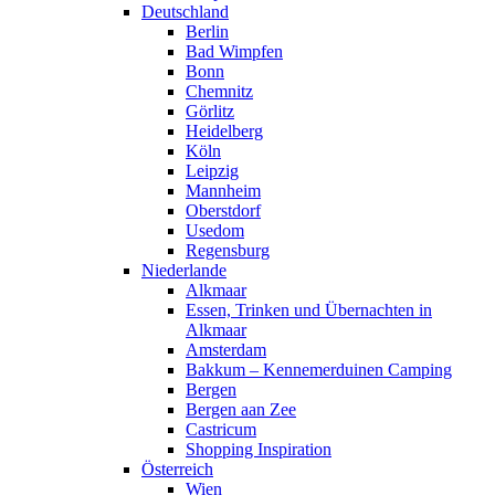
Deutschland
Berlin
Bad Wimpfen
Bonn
Chemnitz
Görlitz
Heidelberg
Köln
Leipzig
Mannheim
Oberstdorf
Usedom
Regensburg
Niederlande
Alkmaar
Essen, Trinken und Übernachten in
Alkmaar
Amsterdam
Bakkum – Kennemerduinen Camping
Bergen
Bergen aan Zee
Castricum
Shopping Inspiration
Österreich
Wien