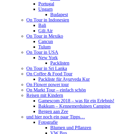
Portugal
Ungarn
Budapest
On Tour in Indonesien
Bali
Gili Air
On Tour in Mexiko
Cancun
Tulum
On Tour in USA
New York
Packlisten
On Tour in Sri Lanka
On Coffee & Food Tour
Packliste für Ayurveda Kur
On Flower power tour
On Markt Tour – einfach schön
Reisen mit Kindern
Gamescom 2018 – was für ein Erlebnis!
Bakkum – Kennemerduinen Camping
Bergen aan Zee
und hier noch ein paar Tipps…
Fotografie
Blumen und Pflanzen
VW Bus