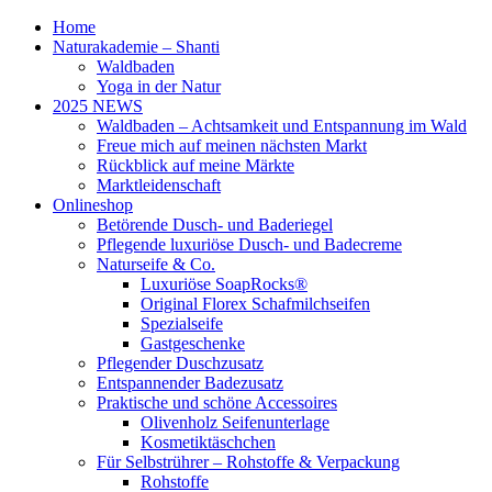
Home
Naturakademie – Shanti
Waldbaden
Yoga in der Natur
2025 NEWS
Waldbaden – Achtsamkeit und Entspannung im Wald
Freue mich auf meinen nächsten Markt
Rückblick auf meine Märkte
Marktleidenschaft
Onlineshop
Betörende Dusch- und Baderiegel
Pflegende luxuriöse Dusch- und Badecreme
Naturseife & Co.
Luxuriöse SoapRocks®
Original Florex Schafmilchseifen
Spezialseife
Gastgeschenke
Pflegender Duschzusatz
Entspannender Badezusatz
Praktische und schöne Accessoires
Olivenholz Seifenunterlage
Kosmetiktäschchen
Für Selbstrührer – Rohstoffe & Verpackung
Rohstoffe