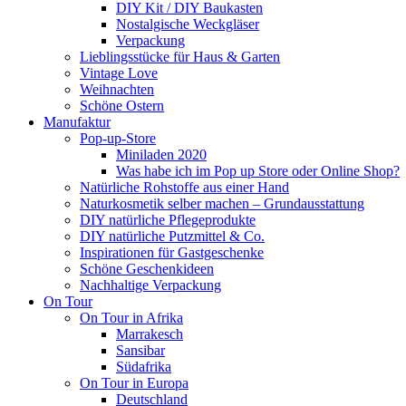
DIY Kit / DIY Baukasten
Nostalgische Weckgläser
Verpackung
Lieblingsstücke für Haus & Garten
Vintage Love
Weihnachten
Schöne Ostern
Manufaktur
Pop-up-Store
Miniladen 2020
Was habe ich im Pop up Store oder Online Shop?
Natürliche Rohstoffe aus einer Hand
Naturkosmetik selber machen – Grundausstattung
DIY natürliche Pflegeprodukte
DIY natürliche Putzmittel & Co.
Inspirationen für Gastgeschenke
Schöne Geschenkideen
Nachhaltige Verpackung
On Tour
On Tour in Afrika
Marrakesch
Sansibar
Südafrika
On Tour in Europa
Deutschland