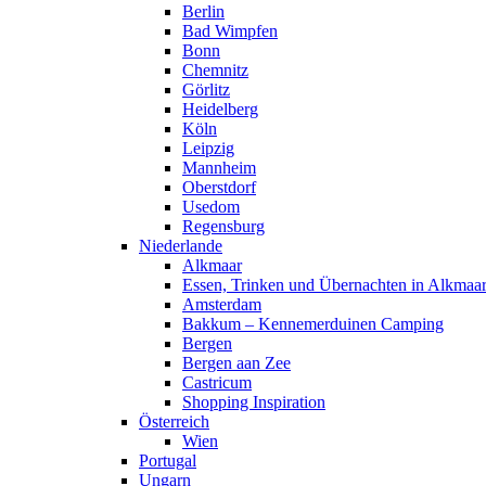
Berlin
Bad Wimpfen
Bonn
Chemnitz
Görlitz
Heidelberg
Köln
Leipzig
Mannheim
Oberstdorf
Usedom
Regensburg
Niederlande
Alkmaar
Essen, Trinken und Übernachten in Alkmaa
Amsterdam
Bakkum – Kennemerduinen Camping
Bergen
Bergen aan Zee
Castricum
Shopping Inspiration
Österreich
Wien
Portugal
Ungarn