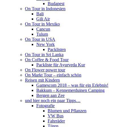
Budapest
On Tour in Indonesien
Bali
Gili Air
On Tour in Mexiko
Cancun
Tulum
On Tour in USA
New York
Packlisten
On Tour in Sri Lanka
On Coffee & Food Tour
Packliste für Ayurveda Kur
On Flower power tour
On Markt Tour – einfach schön
Reisen mit Kindern
Gamescom 2018 – was für ein Erlebnis!
Bakkum – Kennemerduinen Camping
Bergen aan Zee
und hier noch ein paar Tipps…
Fotografie
Blumen und Pflanzen
VW Bus
Fahrräder
Türen