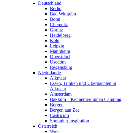
Deutschland
Berlin
Bad Wimpfen
Bonn
Chemnitz
Görlitz
Heidelberg
Köln
Leipzig
Mannheim
Oberstdorf
Usedom
Regensburg
Niederlande
Alkmaar
Essen, Trinken und Übernachten in
Alkmaar
Amsterdam
Bakkum – Kennemerduinen Camping
Bergen
Bergen aan Zee
Castricum
Shopping Inspiration
Österreich
Wien