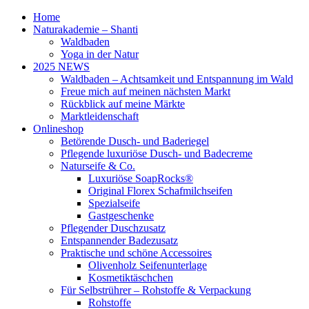
Home
Naturakademie – Shanti
Waldbaden
Yoga in der Natur
2025 NEWS
Waldbaden – Achtsamkeit und Entspannung im Wald
Freue mich auf meinen nächsten Markt
Rückblick auf meine Märkte
Marktleidenschaft
Onlineshop
Betörende Dusch- und Baderiegel
Pflegende luxuriöse Dusch- und Badecreme
Naturseife & Co.
Luxuriöse SoapRocks®
Original Florex Schafmilchseifen
Spezialseife
Gastgeschenke
Pflegender Duschzusatz
Entspannender Badezusatz
Praktische und schöne Accessoires
Olivenholz Seifenunterlage
Kosmetiktäschchen
Für Selbstrührer – Rohstoffe & Verpackung
Rohstoffe