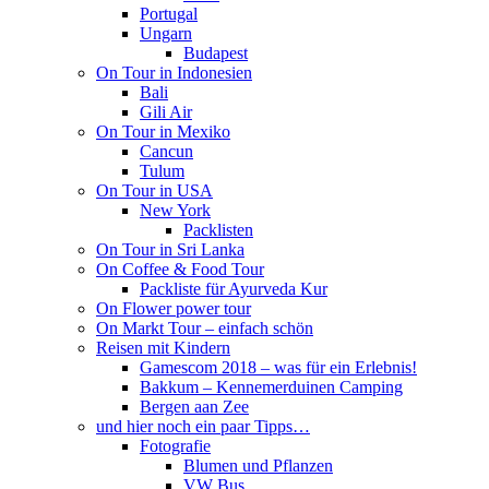
Portugal
Ungarn
Budapest
On Tour in Indonesien
Bali
Gili Air
On Tour in Mexiko
Cancun
Tulum
On Tour in USA
New York
Packlisten
On Tour in Sri Lanka
On Coffee & Food Tour
Packliste für Ayurveda Kur
On Flower power tour
On Markt Tour – einfach schön
Reisen mit Kindern
Gamescom 2018 – was für ein Erlebnis!
Bakkum – Kennemerduinen Camping
Bergen aan Zee
und hier noch ein paar Tipps…
Fotografie
Blumen und Pflanzen
VW Bus