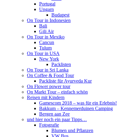
Portugal
Ungarn
Budapest
On Tour in Indonesien
Bali
Gili Air
On Tour in Mexiko
Cancun
Tulum
On Tour in USA
New York
Packlisten
On Tour in Sri Lanka
On Coffee & Food Tour
Packliste für Ayurveda Kur
On Flower power tour
On Markt Tour – einfach schön
Reisen mit Kindern
Gamescom 2018 – was für ein Erlebnis!
Bakkum – Kennemerduinen Camping
Bergen aan Zee
und hier noch ein paar Tipps…
Fotografie
Blumen und Pflanzen
VW Bus