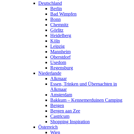
Deutschland
Berlin
Bad Wimpfen
Bonn
Chemnitz
Görlitz
Heidelberg
Köln
Leipzig
Mannheim
Oberstdorf
Usedom
Regensburg
Niederlande
Alkmaar
Essen, Trinken und Übernachten in
Alkmaar
Amsterdam
Bakkum – Kennemerduinen Camping
Bergen
Bergen aan Zee
Castricum
Shopping Inspiration
Österreich
Wien