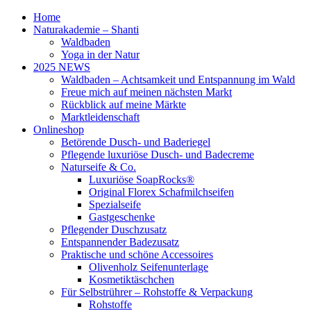
Home
Naturakademie – Shanti
Waldbaden
Yoga in der Natur
2025 NEWS
Waldbaden – Achtsamkeit und Entspannung im Wald
Freue mich auf meinen nächsten Markt
Rückblick auf meine Märkte
Marktleidenschaft
Onlineshop
Betörende Dusch- und Baderiegel
Pflegende luxuriöse Dusch- und Badecreme
Naturseife & Co.
Luxuriöse SoapRocks®
Original Florex Schafmilchseifen
Spezialseife
Gastgeschenke
Pflegender Duschzusatz
Entspannender Badezusatz
Praktische und schöne Accessoires
Olivenholz Seifenunterlage
Kosmetiktäschchen
Für Selbstrührer – Rohstoffe & Verpackung
Rohstoffe