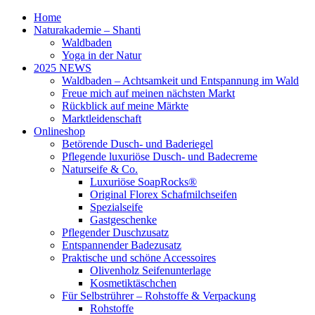
Home
Naturakademie – Shanti
Waldbaden
Yoga in der Natur
2025 NEWS
Waldbaden – Achtsamkeit und Entspannung im Wald
Freue mich auf meinen nächsten Markt
Rückblick auf meine Märkte
Marktleidenschaft
Onlineshop
Betörende Dusch- und Baderiegel
Pflegende luxuriöse Dusch- und Badecreme
Naturseife & Co.
Luxuriöse SoapRocks®
Original Florex Schafmilchseifen
Spezialseife
Gastgeschenke
Pflegender Duschzusatz
Entspannender Badezusatz
Praktische und schöne Accessoires
Olivenholz Seifenunterlage
Kosmetiktäschchen
Für Selbstrührer – Rohstoffe & Verpackung
Rohstoffe