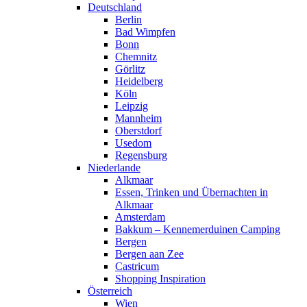
Deutschland
Berlin
Bad Wimpfen
Bonn
Chemnitz
Görlitz
Heidelberg
Köln
Leipzig
Mannheim
Oberstdorf
Usedom
Regensburg
Niederlande
Alkmaar
Essen, Trinken und Übernachten in
Alkmaar
Amsterdam
Bakkum – Kennemerduinen Camping
Bergen
Bergen aan Zee
Castricum
Shopping Inspiration
Österreich
Wien