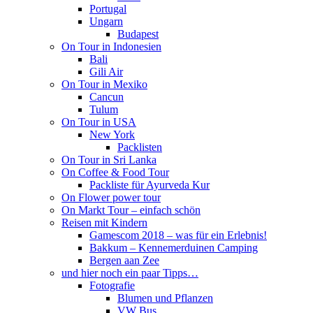
Portugal
Ungarn
Budapest
On Tour in Indonesien
Bali
Gili Air
On Tour in Mexiko
Cancun
Tulum
On Tour in USA
New York
Packlisten
On Tour in Sri Lanka
On Coffee & Food Tour
Packliste für Ayurveda Kur
On Flower power tour
On Markt Tour – einfach schön
Reisen mit Kindern
Gamescom 2018 – was für ein Erlebnis!
Bakkum – Kennemerduinen Camping
Bergen aan Zee
und hier noch ein paar Tipps…
Fotografie
Blumen und Pflanzen
VW Bus