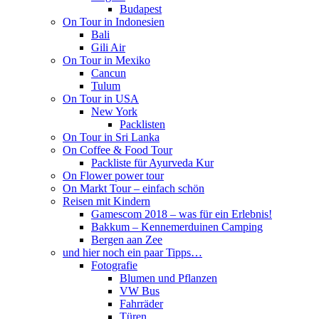
Budapest
On Tour in Indonesien
Bali
Gili Air
On Tour in Mexiko
Cancun
Tulum
On Tour in USA
New York
Packlisten
On Tour in Sri Lanka
On Coffee & Food Tour
Packliste für Ayurveda Kur
On Flower power tour
On Markt Tour – einfach schön
Reisen mit Kindern
Gamescom 2018 – was für ein Erlebnis!
Bakkum – Kennemerduinen Camping
Bergen aan Zee
und hier noch ein paar Tipps…
Fotografie
Blumen und Pflanzen
VW Bus
Fahrräder
Türen