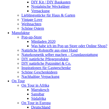
DIY Kit / DIY Baukasten
Nostalgische Weckgläser
Verpackung
Lieblingsstücke für Haus & Garten
Vintage Love
Weihnachten
Schöne Ostern
Manufaktur
Pop-up-Store
Miniladen 2020
Was habe ich im Pop up Store oder Online Shop?
Natürliche Rohstoffe aus einer Hand
Naturkosmetik selber machen – Grundausstattung
DIY natürliche Pflegeprodukte
DIY natürliche Putzmittel & Co.
Inspirationen für Gastgeschenke
Schöne Geschenkideen
Nachhaltige Verpackung
On Tour
On Tour in Afrika
Marrakesch
Sansibar
Südafrika
On Tour in Europa
Deutschland