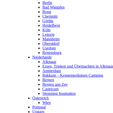
Berlin
Bad Wimpfen
Bonn
Chemnitz
Görlitz
Heidelberg
Köln
Leipzig
Mannheim
Oberstdorf
Usedom
Regensburg
Niederlande
Alkmaar
Essen, Trinken und Übernachten in Alkmaa
Amsterdam
Bakkum – Kennemerduinen Camping
Bergen
Bergen aan Zee
Castricum
Shopping Inspiration
Österreich
Wien
Portugal
Ungarn