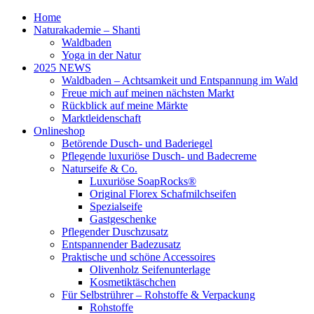
Home
Naturakademie – Shanti
Waldbaden
Yoga in der Natur
2025 NEWS
Waldbaden – Achtsamkeit und Entspannung im Wald
Freue mich auf meinen nächsten Markt
Rückblick auf meine Märkte
Marktleidenschaft
Onlineshop
Betörende Dusch- und Baderiegel
Pflegende luxuriöse Dusch- und Badecreme
Naturseife & Co.
Luxuriöse SoapRocks®
Original Florex Schafmilchseifen
Spezialseife
Gastgeschenke
Pflegender Duschzusatz
Entspannender Badezusatz
Praktische und schöne Accessoires
Olivenholz Seifenunterlage
Kosmetiktäschchen
Für Selbstrührer – Rohstoffe & Verpackung
Rohstoffe