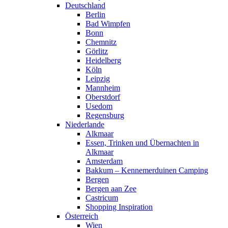
Deutschland
Berlin
Bad Wimpfen
Bonn
Chemnitz
Görlitz
Heidelberg
Köln
Leipzig
Mannheim
Oberstdorf
Usedom
Regensburg
Niederlande
Alkmaar
Essen, Trinken und Übernachten in
Alkmaar
Amsterdam
Bakkum – Kennemerduinen Camping
Bergen
Bergen aan Zee
Castricum
Shopping Inspiration
Österreich
Wien