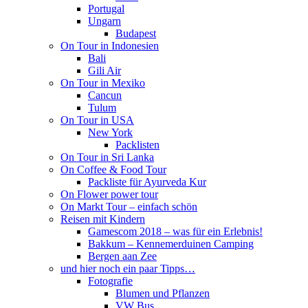
Portugal
Ungarn
Budapest
On Tour in Indonesien
Bali
Gili Air
On Tour in Mexiko
Cancun
Tulum
On Tour in USA
New York
Packlisten
On Tour in Sri Lanka
On Coffee & Food Tour
Packliste für Ayurveda Kur
On Flower power tour
On Markt Tour – einfach schön
Reisen mit Kindern
Gamescom 2018 – was für ein Erlebnis!
Bakkum – Kennemerduinen Camping
Bergen aan Zee
und hier noch ein paar Tipps…
Fotografie
Blumen und Pflanzen
VW Bus