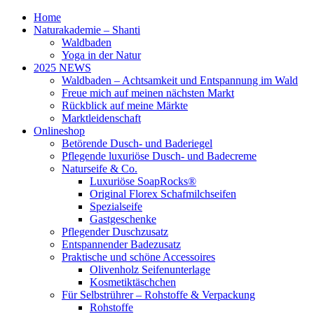
Home
Naturakademie – Shanti
Waldbaden
Yoga in der Natur
2025 NEWS
Waldbaden – Achtsamkeit und Entspannung im Wald
Freue mich auf meinen nächsten Markt
Rückblick auf meine Märkte
Marktleidenschaft
Onlineshop
Betörende Dusch- und Baderiegel
Pflegende luxuriöse Dusch- und Badecreme
Naturseife & Co.
Luxuriöse SoapRocks®
Original Florex Schafmilchseifen
Spezialseife
Gastgeschenke
Pflegender Duschzusatz
Entspannender Badezusatz
Praktische und schöne Accessoires
Olivenholz Seifenunterlage
Kosmetiktäschchen
Für Selbstrührer – Rohstoffe & Verpackung
Rohstoffe