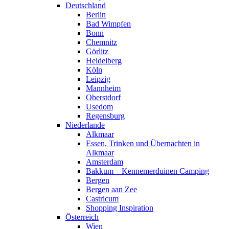
Deutschland
Berlin
Bad Wimpfen
Bonn
Chemnitz
Görlitz
Heidelberg
Köln
Leipzig
Mannheim
Oberstdorf
Usedom
Regensburg
Niederlande
Alkmaar
Essen, Trinken und Übernachten in
Alkmaar
Amsterdam
Bakkum – Kennemerduinen Camping
Bergen
Bergen aan Zee
Castricum
Shopping Inspiration
Österreich
Wien