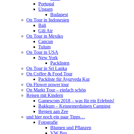
Portugal
Ungarn
Budapest
On Tour in Indonesien
Bali
Gili Air
On Tour in Mexiko
Cancun
Tulum
On Tour in USA
New York
Packlisten
On Tour in Sri Lanka
On Coffee & Food Tour
Packliste für Ayurveda Kur
On Flower power tour
On Markt Tour – einfach schön
Reisen mit Kindern
Gamescom 2018 – was für ein Erlebnis!
Bakkum – Kennemerduinen Camping
Bergen aan Zee
und hier noch ein paar Tipps…
Fotografie
Blumen und Pflanzen
VW Bus