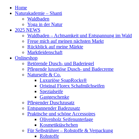
Home
Naturakademie – Shanti
Waldbaden
Yoga in der Natur
2025 NEWS
Waldbaden – Achtsamkeit und Entspannung im Wald
Freue mich auf meinen nächsten Markt
Rückblick auf meine Märkte
Marktleidenschaft
Onlineshop
Betörende Dusch- und Baderiegel
Pflegende luxuriöse Dusch- und Badecreme
Naturseife & Co.
Luxuriöse SoapRocks®
Original Florex Schafmilchseifen
Spezialseife
Gastgeschenke
Pflegender Duschzusatz
Entspannender Badezusatz
Praktische und schöne Accessoires
Olivenholz Seifenunterlage
Kosmetiktäschchen
Für Selbstrührer – Rohstoffe & Verpackung
Rohstoffe