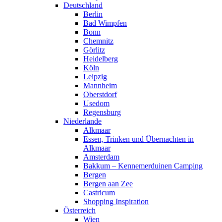
Deutschland
Berlin
Bad Wimpfen
Bonn
Chemnitz
Görlitz
Heidelberg
Köln
Leipzig
Mannheim
Oberstdorf
Usedom
Regensburg
Niederlande
Alkmaar
Essen, Trinken und Übernachten in
Alkmaar
Amsterdam
Bakkum – Kennemerduinen Camping
Bergen
Bergen aan Zee
Castricum
Shopping Inspiration
Österreich
Wien