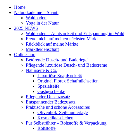
Home
Naturakademie – Shanti
Waldbaden
Yoga in der Natur
2025 NEWS
Waldbaden – Achtsamkeit und Entspannung im Wald
Freue mich auf meinen nächsten Markt
Rückblick auf meine Märkte
Marktleidenschaft
Onlineshop
Betörende Dusch- und Baderiegel
Pflegende luxuriöse Dusch- und Badecreme
Naturseife & Co.
Luxuriöse SoapRocks®
Original Florex Schafmilchseifen
Spezialseife
Gastgeschenke
Pflegender Duschzusatz
Entspannender Badezusatz
Praktische und schöne Accessoires
Olivenholz Seifenunterlage
Kosmetiktäschchen
Für Selbstrührer – Rohstoffe & Verpackung
Rohstoffe